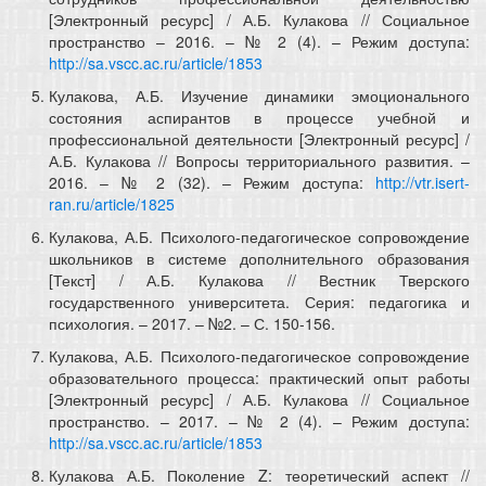
[Электронный ресурс] / А.Б. Кулакова // Социальное
пространство – 2016. – № 2 (4). – Режим доступа:
http://sa.vscc.ac.ru/article/1853
Кулакова, А.Б. Изучение динамики эмоционального
состояния аспирантов в процессе учебной и
профессиональной деятельности [Электронный ресурс] /
А.Б. Кулакова // Вопросы территориального развития. –
2016. – № 2 (32). – Режим доступа:
http://vtr.isert-
ran.ru/article/1825
Кулакова, А.Б. Психолого-педагогическое сопровождение
школьников в системе дополнительного образования
[Текст] / А.Б. Кулакова // Вестник Тверского
государственного университета. Серия: педагогика и
психология. – 2017. – №2. – С. 150-156.
Кулакова, А.Б. Психолого-педагогическое сопровождение
образовательного процесса: практический опыт работы
[Электронный ресурс] / А.Б. Кулакова // Социальное
пространство. – 2017. – № 2 (4). – Режим доступа:
http://sa.vscc.ac.ru/article/1853
Кулакова А.Б. Поколение Z: теоретический аспект //