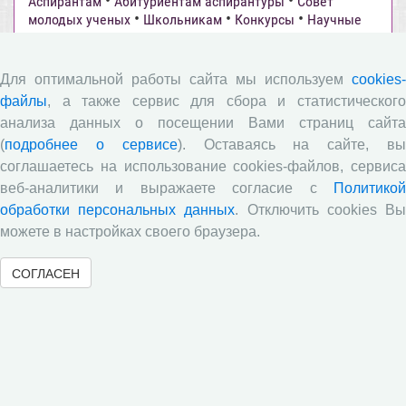
•
•
Аспирантам
Абитуриентам аспирантуры
Совет
•
•
•
молодых ученых
Школьникам
Конкурсы
Научные
•
•
журналы
Участие в научных мероприятиях
•
•
•
Родителям
Абитуриентам магистратуры
Курсы ДПО
•
•
•
Диссертанты
Творчество
Магистрантам
ВолНЦ РАН
Для оптимальной работы сайта мы используем
cookies-
•
•
•
Магистратура
Международное сотрудничество
файлы
, а также сервис для сбора и статистического
•
•
Научные мероприятия
SMART-Вологда
Всероссийский
анализа данных о посещении Вами страниц сайта
•
•
экономический диктант
Анонс
НОЦ
(
подробнее о сервисе
). Оставаясь на сайте, в
соглашаетесь на использование cookies-файлов, сервиса
веб-аналитики и выражаете согласие с
Политикой
Новости ВолНЦ РАН
обработки персональных данных
. Отключить cookies В
можете в настройках своего браузера.
Опубликованы материалы XI Международной научно-
практической интернет-конференции «Глобальные
вызовы и региональное развитие в зеркале
СОГЛАСЕН
социологических измерений»
Вышел новый выпуск информационно-
аналитического бюллетеня «Эффективность
государственного управления в оценках населения»,
посвященный результатам социологического опроса
жителей Вологодской области в июне 2026 года