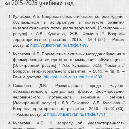
за 2015-2026 учебный год
Кулакова, А.Б. Вопросы психологического сопровождения
обучающихся в аспирантуре в контексте развития
интеллектуального потенциала территорий [Электронный
ресурс] / А.Б. Кулакова, Ж.В. Фомина // Вопросы
территориального развития – 2015. – № 4 (24). – Режим
доступа:
http://vtr.isert-ran.ru/article/1496
Кулакова, А.Б. Применение активных методов обучения в
формировании дивергентного мышления обучающихся
[Электронный ресурс] / А.Б. Кулакова, Ж.В. Фомина //
Вопросы территориального развития. – 2015. – № 8. –
Режим доступа:
http://vtr.isert-ran.ru/article/1633
Соколова Д.В. Развивающая среда Научно-
образовательного центра как фактор формирования
человеческого потенциала экономики региона
[Электронный ресурс] / Д.В. Соколова, А.Б. Кулакова //
Вопросы территориального развития – 2015. – № 10 (30).
– Режим доступа:
http://vtr.isert-ran.ru/article/1711
Кулакова, А.Б. К вопросу об удовлетворенности
сотрудников профессиональной деятельностью