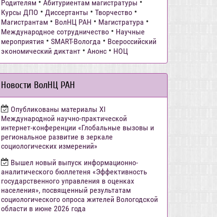
•
•
Родителям
Абитуриентам магистратуры
•
•
•
Курсы ДПО
Диссертанты
Творчество
•
•
•
Магистрантам
ВолНЦ РАН
Магистратура
•
Международное сотрудничество
Научные
•
•
мероприятия
SMART-Вологда
Всероссийский
•
•
экономический диктант
Анонс
НОЦ
Новости ВолНЦ РАН
Опубликованы материалы XI
Международной научно-практической
интернет-конференции «Глобальные вызовы и
региональное развитие в зеркале
социологических измерений»
Вышел новый выпуск информационно-
аналитического бюллетеня «Эффективность
государственного управления в оценках
населения», посвященный результатам
социологического опроса жителей Вологодской
области в июне 2026 года