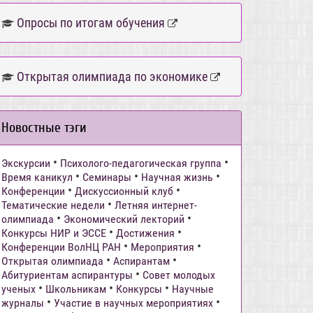
Опросы по итогам обучения
Открытая олимпиада по экономике
Новостные тэги
•
•
Экскурсии
Психолого-педагогическая группа
•
•
•
Время каникул
Семинары
Научная жизнь
•
•
Конференции
Дискуссионный клуб
•
Тематические недели
Летняя интернет-
•
•
олимпиада
Экономический лекторий
•
•
Конкурсы НИР и ЭССЕ
Достижения
•
•
Конференции ВолНЦ РАН
Мероприятия
•
•
Открытая олимпиада
Аспирантам
•
Абитуриентам аспирантуры
Совет молодых
•
•
•
ученых
Школьникам
Конкурсы
Научные
•
•
журналы
Участие в научных мероприятиях