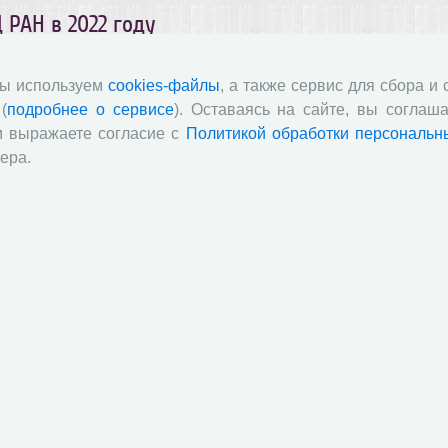
РАН в 2022 году
иентам магистратуры
мы используем
cookies-файлы
, а также сервис для сбора и
Уважаемые абитуриенты!
(
подробнее о сервисе
). Оставаясь на сайте, вы соглаша
змещены документы и информация по поступлению в
и выражаете согласие с
Политикой обработки персональн
лНЦ РАН в 2022 году.
ера.
олНЦ РАН в 2021 году
иентам магистратуры
нимание, абитуриенты магистратуры!
сленных в магистратуру ФГБУН ВолНЦ РАН в 2021 году.
РАН в 2021 году
иентам магистратуры
Магистратура