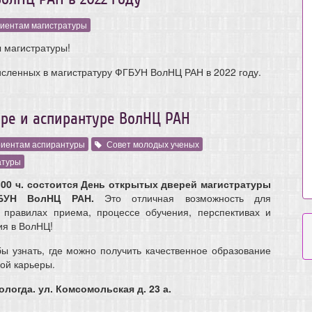
иентам магистратуры
 магистратуры!
сленных в магистратуру ФГБУН ВолНЦ РАН в 2022 году.
уре и аспирантуре ВолНЦ РАН
иентам аспирантуры
Совет молодых ученых
атуры
15.00 ч. состоится День открытых дверей магистратуры
ГБУН ВолНЦ РАН.
Это отличная возможность для
 правилах приема, процессе обучения, перспективах и
ия в ВолНЦ!
бы узнать, где можно получить качественное образование
ой карьеры.
ологда. ул. Комсомольская д. 23 а.