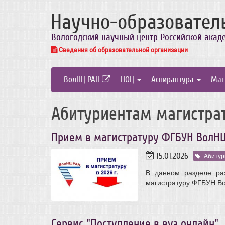
Научно-образовател
Вологодский научный центр Российской акад
Сведения об образовательной организации
ВолНЦ РАН
НОЦ
Аспирантура
Маг
Абитуриентам магистра
Прием в магистратуру ФГБУН ВолНЦ
15.01.2026
Абитур
В данном разделе ра
магистратуру ФГБУН Во
Сервис "Поступление в вуз онлайн"