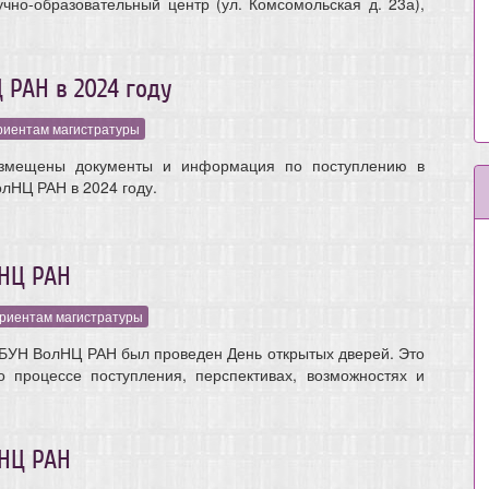
чно-образовательный центр (ул. Комсомольская д. 23а),
 РАН в 2024 году
риентам магистратуры
змещены документы и информация по поступлению в
лНЦ РАН в 2024 году.
лНЦ РАН
риентам магистратуры
БУН ВолНЦ РАН был проведен День открытых дверей. Это
 процессе поступления, перспективах, возможностях и
лНЦ РАН