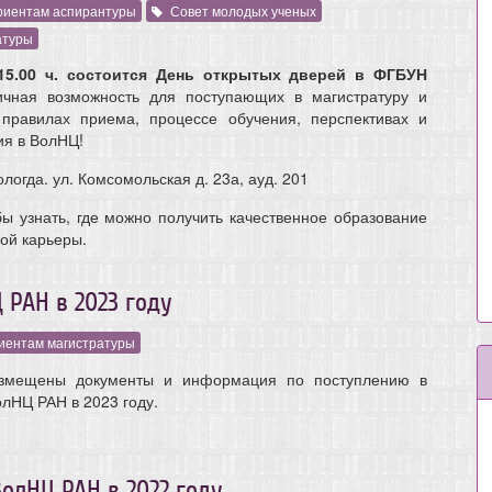
риентам аспирантуры
Совет молодых ученых
атуры
 15.00 ч. состоится День открытых дверей в ФГБУН
ичная возможность для поступающих в магистратуру и
 правилах приема, процессе обучения, перспективах и
ия в ВолНЦ!
логда. ул. Комсомольская д. 23а, ауд. 201
бы узнать, где можно получить качественное образование
ой карьеры.
РАН в 2023 году
иентам магистратуры
змещены документы и информация по поступлению в
лНЦ РАН в 2023 году.
олНЦ РАН в 2022 году