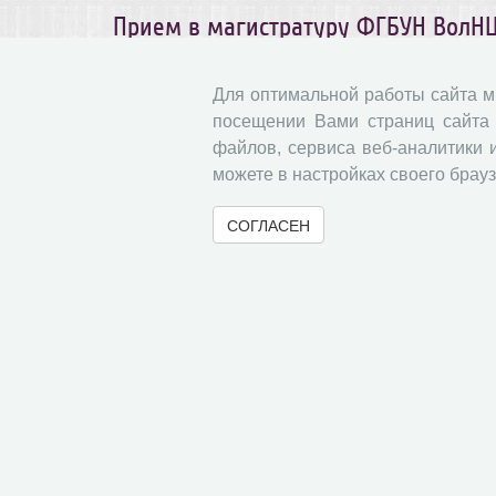
Прием в магистратуру ФГБУН ВолНЦ 
10.01.2022
Абитур
Для оптимальной работы сайта 
посещении Вами страниц сайта 
В данном разделе ра
файлов, сервиса веб-аналитики 
магистратуру ФГБУН Во
можете в настройках своего брауз
СОГЛАСЕН
Зачисление в магистратуру ФГБУН В
31.08.2021
Абитур
В
Размещены списки зачи
Прием в магистратуру ФГБУН ВолНЦ 
01.08.2021
Абитур