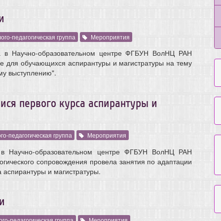
и
ого-педагогическая группа
Мероприятия
а в Научно-образовательном центре ФГБУН ВолНЦ РАН
е для обучающихся аспирантуры и магистратуры на тему
му выступлению".
ся первого курса аспирантуры и
го-педагогическая группа
Мероприятия
 в Научно-образовательном центре ФГБУН ВолНЦ РАН
гогического сопровождения провела занятия по адаптации
а аспирантуры и магистратуры.
и
го-педагогическая группа
Мероприятия