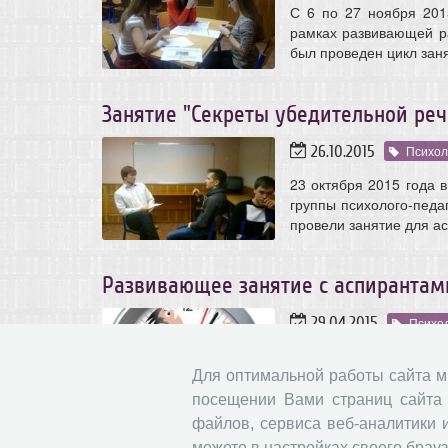
С 6 по 27 ноября 201
рамках развивающей ра
был проведен цикл заня
Занятие "Секреты убедительной реч
26.10.2015
Психол
23 октября 2015 года 
группы психолого-педаг
провели занятие для ас
Развивающее занятие с аспирантам
29.04.2015
Психол
22 апреля 2015 года 
развивающей работы
Для оптимальной работы сайта 
педагогического сопров
посещении Вами страниц сайта 
занятие «Time Managem
файлов, сервиса веб-аналитики 
можете в настройках своего брауз