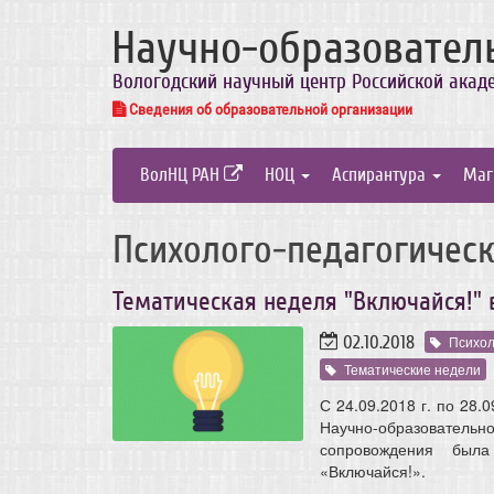
Научно-образовател
Вологодский научный центр Российской акад
Сведения об образовательной организации
ВолНЦ РАН
НОЦ
Аспирантура
Маг
Психолого-педагогическ
Тематическая неделя "Включайся!" 
02.10.2018
Психол
Тематические недели
С 24.09.2018 г. по 28
Научно-образовател
сопровождения была
«Включайся!».