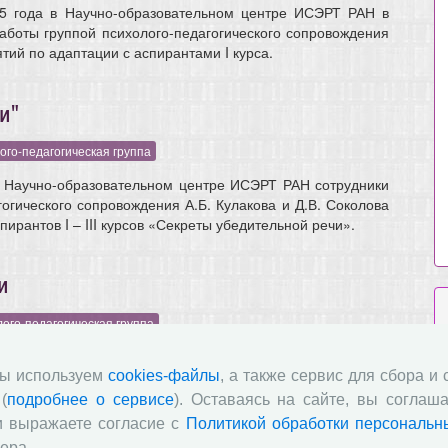
5 года в Научно-образовательном центре ИСЭРТ РАН в
боты группой психолого-педагогического сопровождения
тий по адаптации с аспирантами I курса.
и"
ого-педагогическая группа
в Научно-образовательном центре ИСЭРТ РАН сотрудники
огического сопровождения А.Б. Кулакова и Д.В. Соколова
пирантов I – III курсов «Секреты убедительной речи».
и
ого-педагогическая группа
в Научно-образовательном центре ИСЭРТ РАН в рамках
 с аспирантами сотрудниками группы психолого-
мы используем
cookies-файлы
, а также сервис для сбора и
ождения А.Б. Кулаковой и Д.В. Соколовой было проведено
(
подробнее о сервисе
). Оставаясь на сайте, вы соглаша
ent: как все успеть!».
и выражаете согласие с
Политикой обработки персональн
ера.