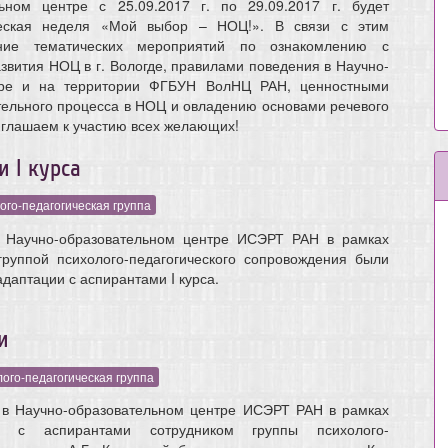
ьном центре с 25.09.2017 г. по 29.09.2017 г. будет
ческая неделя «Мой выбор – НОЦ!». В связи с этим
ение тематических мероприятий по ознакомлению с
звития НОЦ в г. Вологде, правилами поведения в Научно-
тре и на территории ФГБУН ВолНЦ РАН, ценностными
ельного процесса в НОЦ и овладению основами речевого
риглашаем к участию всех желающих!
 I курса
ого-педагогическая группа
в Научно-образовательном центре ИСЭРТ РАН в рамках
руппой психолого-педагогического сопровождения были
даптации с аспирантами I курса.
и
ого-педагогическая группа
 в Научно-образовательном центре ИСЭРТ РАН в рамках
ы с аспирантами сотрудником группы психолого-