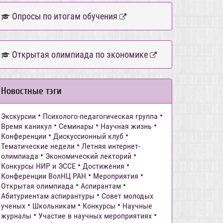
Опросы по итогам обучения
Открытая олимпиада по экономике
Новостные тэги
•
•
Экскурсии
Психолого-педагогическая группа
•
•
•
Время каникул
Семинары
Научная жизнь
•
•
Конференции
Дискуссионный клуб
•
Тематические недели
Летняя интернет-
•
•
олимпиада
Экономический лекторий
•
•
Конкурсы НИР и ЭССЕ
Достижения
•
•
Конференции ВолНЦ РАН
Мероприятия
•
•
Открытая олимпиада
Аспирантам
•
Абитуриентам аспирантуры
Совет молодых
•
•
•
ученых
Школьникам
Конкурсы
Научные
•
•
журналы
Участие в научных мероприятиях