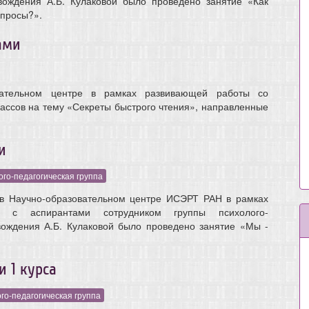
овождения А.Б. Кулаковой было проведено занятие «Как
опросы?».
ами
овательном центре в рамках развивающей работы со
ассов на тему «Секреты быстрого чтения», направленные
и
го-педагогическая группа
 в Научно-образовательном центре ИСЭРТ РАН в рамках
ы с аспирантами сотрудником группы психолого-
вождения А.Б. Кулаковой было проведено занятие «Мы -
 1 курса
го-педагогическая группа