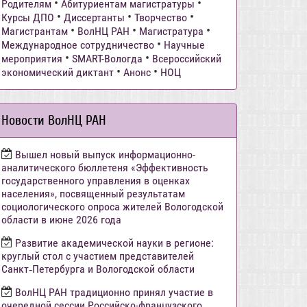
•
•
Родителям
Абитуриентам магистратуры
•
•
•
Курсы ДПО
Диссертанты
Творчество
•
•
•
Магистрантам
ВолНЦ РАН
Магистратура
•
Международное сотрудничество
Научные
•
•
мероприятия
SMART-Вологда
Всероссийский
•
•
экономический диктант
Анонс
НОЦ
Новости ВолНЦ РАН
Вышел новый выпуск информационно-
аналитического бюллетеня «Эффективность
государственного управления в оценках
населения», посвященный результатам
социологического опроса жителей Вологодской
области в июне 2026 года
Развитие академической науки в регионе:
круглый стол с участием представителей
Санкт‑Петербурга и Вологодской области
ВолНЦ РАН традиционно принял участие в
очередной сессии Российско-французского