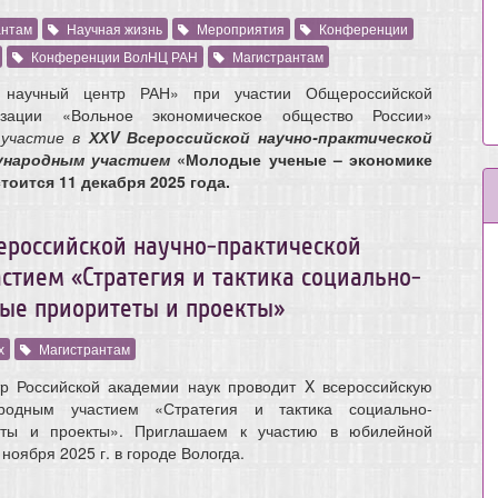
антам
Научная жизнь
Мероприятия
Конференции
Конференции ВолНЦ РАН
Магистрантам
 научный центр РАН» при участии Общероссийской
изации «Вольное экономическое общество России»
 участие в
ХХV Всероссийской научно-практической
дународным
участием
«Молодые ученые – экономике
тоится 11 декабря 2025 года.
ероссийской научно-практической
тием «Стратегия и тактика социально-
ые приоритеты и проекты»
х
Магистрантам
тр Российской академии наук проводит X всероссийскую
родным участием «Стратегия и тактика социально-
еты и проекты». Приглашаем к участию в юбилейной
ноября 2025 г. в городе Вологда.