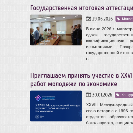
Государственная итоговая аттестаци
29.06.2026
Магис
В июне 2026 г. магист
сдали государстве
квалификационную р
испытаниями. Позд
государственной итогов
г.
Приглашаем принять участие в XXV
работ молодежи по экономике
30.01.2026
Конку
XXVIII Международный
свою историю с 1996 го
студентов образоват
бакалавриата, специали