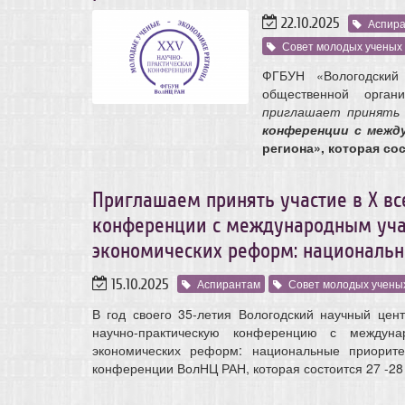
22.10.2025
Аспир
Совет молодых ученых
ФГБУН «Вологодский
общественной орган
приглашает принять
конференции с меж
региона», которая сос
Приглашаем принять участие в X вс
конференции с международным учас
экономических реформ: национальн
15.10.2025
Аспирантам
Совет молодых учены
В год своего 35-летия Вологодский научный цен
научно-практическую конференцию с междуна
экономических реформ: национальные приорит
конференции ВолНЦ РАН, которая состоится 27 -28 