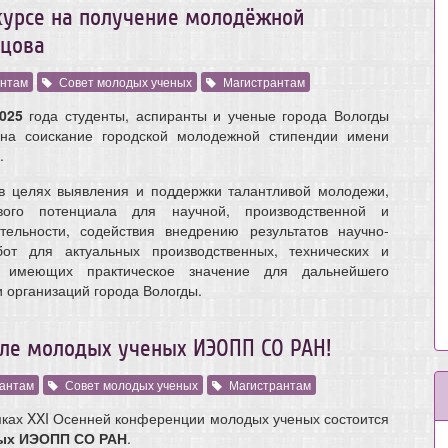
курсе на получение молодёжной
нцова
нтам
Совет молодых ученых
Магистрантам
025
года студенты, аспиранты и ученые города Вологды
 на соискание городской молодежной стипендии имени
.
в целях выявления и поддержки талантливой молодежи,
вого потенциала для научной, производственной и
тельности, содействия внедрению результатов научно-
бот для актуальных производственных, технических и
, имеющих практическое значение для дальнейшего
 организаций города Вологды.
ле молодых ученых ИЭОПП СО РАН!
антам
Совет молодых ученых
Магистрантам
мках XXI Осенней конференции молодых ученых состоится
ых ИЭОПП СО РАН
.