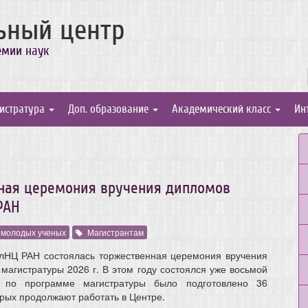
ьный центр
емии наук
истратура
Доп. образование
Академический класс
Ин
нная церемония вручения дипломов
РАН
 молодых ученых
Магистрантам
олНЦ РАН состоялась торжественная церемония вручения
магистратуры 2026 г. В этом году состоялся уже восьмой
 по программе магистратуры было подготовлено 36
орых продолжают работать в Центре.