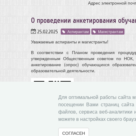
Адрес электронной поч
О проведении анкетирования обуч
25.02.2025
Аспирантам
Магистрантам
Уважаемые аспиранты и магистранты!
В соответствии с Планом проведения процеду
утвержденным Общественным советом по НОК, в 
анкетирование (опрос) обучающихся образовате
образовательной деятельности.
Для оптимальной работы сайта 
посещении Вами страниц сайта 
файлов, сервиса веб-аналитики 
можете в настройках своего брауз
Анкетирование можно пройти, используя QR-код ил
СОГЛАСЕН