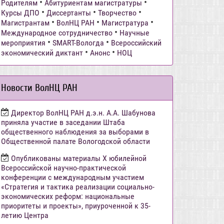
•
•
Родителям
Абитуриентам магистратуры
•
•
•
Курсы ДПО
Диссертанты
Творчество
•
•
•
Магистрантам
ВолНЦ РАН
Магистратура
•
Международное сотрудничество
Научные
•
•
мероприятия
SMART-Вологда
Всероссийский
•
•
экономический диктант
Анонс
НОЦ
Новости ВолНЦ РАН
Директор ВолНЦ РАН д.э.н. А.А. Шабунова
приняла участие в заседании Штаба
общественного наблюдения за выборами в
Общественной палате Вологодской области
Опубликованы материалы X юбилейной
Всероссийской научно-практической
конференции с международным участием
«Стратегия и тактика реализации социально-
экономических реформ: национальные
приоритеты и проекты», приуроченной к 35-
летию Центра