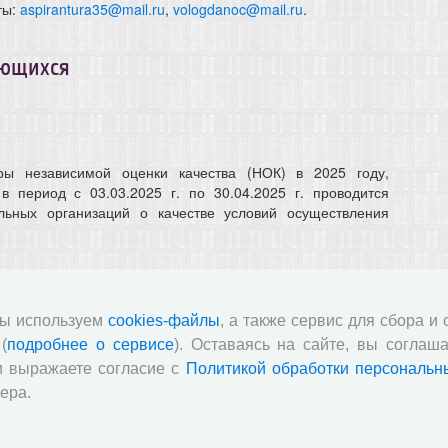
ты:
aspirantura35@mail.ru
,
vologdanoc@mail.ru
.
ающихся
ры независимой оценки качества (НОК) в 2025 году,
период с 03.03.2025 г. по 30.04.2025 г. проводится
льных организаций о качестве условий осуществления
мы используем
cookies-файлы
, а также сервис для сбора и
(
подробнее о сервисе
). Оставаясь на сайте, вы соглаша
и выражаете согласие с
Политикой обработки персональн
ера.
и по ссылке:
https://nok-mon.ru/student