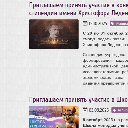
Приглашаем принять участие в кон
стипендии имени Христофора Леде
15.10.2025
Аспира
С 20 по 31 октября 2
смогут подать заявки
Христофора Леденцова
Стипендия учреждена 
формирования кадро
административной дея
исследовательских ра
экономических задач
развития предприятий и
Приглашаем принять участие в Шко
03.09.2025
Аспир
8 октября
2025 г. в ра
Школа молодых учен