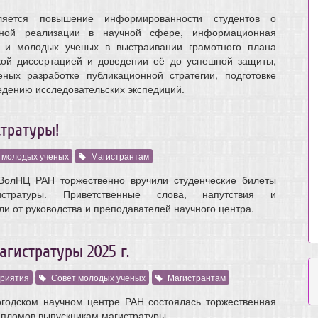
ется повышение информированности студентов о
тной реализации в научной сфере, информационная
в и молодых ученых в выстраивании грамотного плана
кой диссертацией и доведении её до успешной защиты,
ных разработке публикационной стратегии, подготовке
ведению исследовательских экспедиций.
тратуры!
 молодых ученых
Магистрантам
ВолНЦ РАН торжественно вручили студенческие билеты
истратуры. Приветственные слова, напутствия и
и от руководства и преподавателей научного центра.
гистратуры 2025 г.
риятия
Совет молодых ученых
Магистрантам
годском научном центре РАН состоялась торжественная
пломов выпускникам магистратуры.