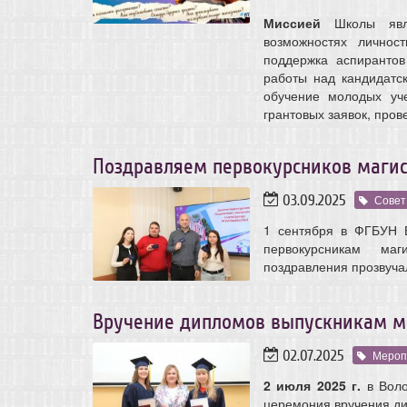
Миссией
Школы явля
возможностях личнос
поддержка аспиранто
работы над кандидатс
обучение молодых уче
грантовых заявок, про
Поздравляем первокурсников магис
03.09.2025
Совет
1 сентября в ФГБУН 
первокурсникам маг
поздравления прозвучал
Вручение дипломов выпускникам ма
02.07.2025
Мероп
2 июля 2025 г.
в Воло
церемония вручения ди