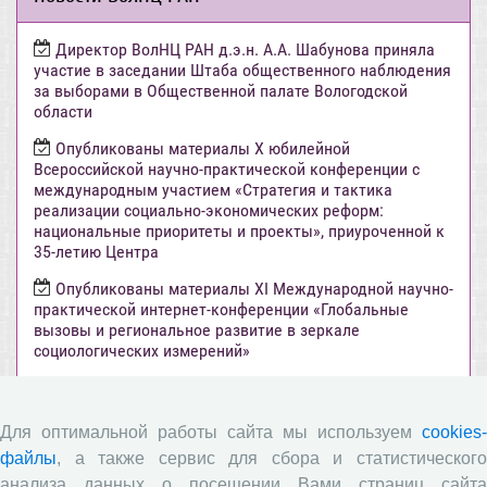
Директор ВолНЦ РАН д.э.н. А.А. Шабунова приняла
участие в заседании Штаба общественного наблюдения
за выборами в Общественной палате Вологодской
области
Опубликованы материалы X юбилейной
Всероссийской научно-практической конференции с
международным участием «Стратегия и тактика
реализации социально-экономических реформ:
национальные приоритеты и проекты», приуроченной к
35-летию Центра
Опубликованы материалы XI Международной научно-
практической интернет-конференции «Глобальные
вызовы и региональное развитие в зеркале
социологических измерений»
Вышел новый выпуск информационно-
аналитического бюллетеня «Эффективность
государственного управления в оценках населения»,
Для оптимальной работы сайта мы используем
cookies-
посвященный результатам социологического опроса
файлы
, а также сервис для сбора и статистического
жителей Вологодской области в июне 2026 года
анализа данных о посещении Вами страниц сайта