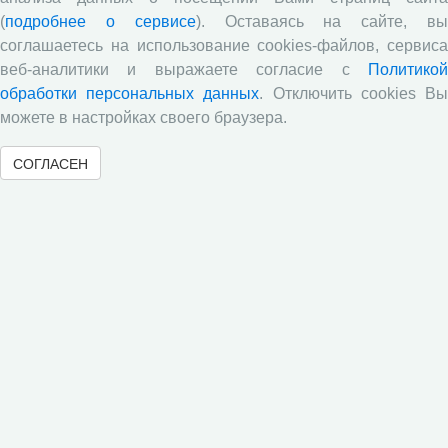
Развитие академической науки в регионе: круглый
(
подробнее о сервисе
). Оставаясь на сайте, в
стол с участием представителей Санкт‑Петербурга и
соглашаетесь на использование cookies-файлов, сервиса
Вологодской области
веб-аналитики и выражаете согласие с
Политикой
Все сообщения »
обработки персональных данных
. Отключить cookies В
можете в настройках своего браузера.
Объявления
СОГЛАСЕН
Стартовал прием заявок на XI Всероссийский
конкурс научно-исследовательских работ студентов и
аспирантов!
Приглашаем принять участие в XXVIII
Международном конкурсе научных работ молодежи по
экономике
ВНИМАНИЕ!
ХХII Международная научно-практическая
конференция «Молодые ученые – экономике региона»
Завершился заочный этап Открытой олимпиады по