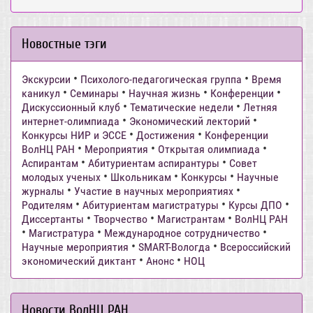
Новостные тэги
•
•
Экскурсии
Психолого-педагогическая группа
Время
•
•
•
•
каникул
Семинары
Научная жизнь
Конференции
•
•
Дискуссионный клуб
Тематические недели
Летняя
•
•
интернет-олимпиада
Экономический лекторий
•
•
Конкурсы НИР и ЭССЕ
Достижения
Конференции
•
•
•
ВолНЦ РАН
Мероприятия
Открытая олимпиада
•
•
Аспирантам
Абитуриентам аспирантуры
Совет
•
•
•
молодых ученых
Школьникам
Конкурсы
Научные
•
•
журналы
Участие в научных мероприятиях
•
•
•
Родителям
Абитуриентам магистратуры
Курсы ДПО
•
•
•
Диссертанты
Творчество
Магистрантам
ВолНЦ РАН
•
•
•
Магистратура
Международное сотрудничество
•
•
Научные мероприятия
SMART-Вологда
Всероссийский
•
•
экономический диктант
Анонс
НОЦ
Новости ВолНЦ РАН