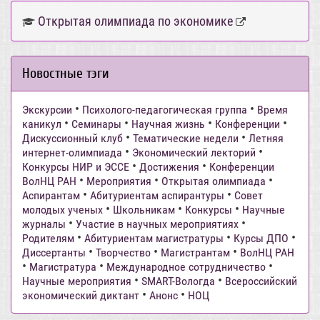
Открытая олимпиада по экономике
Новостные тэги
•
•
Экскурсии
Психолого-педагогическая группа
Время
•
•
•
•
каникул
Семинары
Научная жизнь
Конференции
•
•
Дискуссионный клуб
Тематические недели
Летняя
•
•
интернет-олимпиада
Экономический лекторий
•
•
Конкурсы НИР и ЭССЕ
Достижения
Конференции
•
•
•
ВолНЦ РАН
Мероприятия
Открытая олимпиада
•
•
Аспирантам
Абитуриентам аспирантуры
Совет
•
•
•
молодых ученых
Школьникам
Конкурсы
Научные
•
•
журналы
Участие в научных мероприятиях
•
•
•
Родителям
Абитуриентам магистратуры
Курсы ДПО
•
•
•
Диссертанты
Творчество
Магистрантам
ВолНЦ РАН
•
•
•
Магистратура
Международное сотрудничество
•
•
Научные мероприятия
SMART-Вологда
Всероссийский
•
•
экономический диктант
Анонс
НОЦ