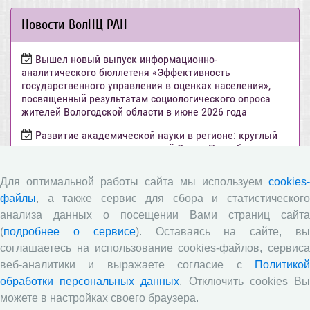
Новости ВолНЦ РАН
Вышел новый выпуск информационно-
аналитического бюллетеня «Эффективность
государственного управления в оценках населения»,
посвященный результатам социологического опроса
жителей Вологодской области в июне 2026 года
Развитие академической науки в регионе: круглый
стол с участием представителей Санкт‑Петербурга и
Вологодской области
Для оптимальной работы сайта мы используем
cookies-
ВолНЦ РАН традиционно принял участие в очередной
сессии Российско-французского научного семинара (г.
файлы
, а также сервис для сбора и статистического
Москва, ИНП РАН)
анализа данных о посещении Вами страниц сайта
(
подробнее о сервисе
). Оставаясь на сайте, в
Председатель Совета молодых ученых ВолНЦ РАН
приняла участие в XIV Всероссийском съезде советов
соглашаетесь на использование cookies-файлов, сервиса
молодых ученых и студенческих научных обществ (г.
веб-аналитики и выражаете согласие с
Политикой
Москва)
обработки персональных данных
. Отключить cookies В
Журнал «Экономические и социальные перемены:
можете в настройках своего браузера.