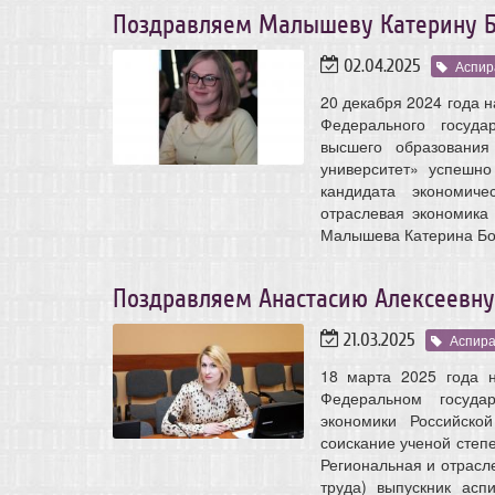
Поздравляем Малышеву Катерину Бо
02.04.2025
Аспир
20 декабря 2024 года н
Федерального госуда
высшего образования
университет» успешн
кандидата экономиче
отраслевая экономика 
Малышева Катерина Бо
Поздравляем Анастасию Алексеевну
21.03.2025
Аспир
18 марта 2025 года н
Федеральном госуда
экономики Российско
соискание ученой степе
Региональная и отрасл
труда) выпускник асп