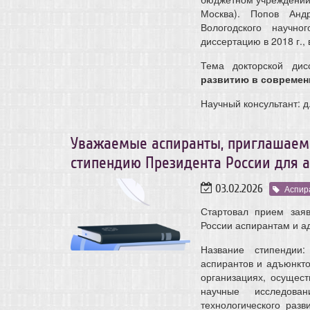
Москва). Попов Анд
Вологодского научно
диссертацию в 2018 г.,
Тема докторской дис
развитию в современ
Научный консультант: д.
Уважаемые аспиранты, приглашаем 
стипендию Президента России для а
03.02.2026
Аспир
Стартовал прием зая
России аспирантам и а
Название стипендии
аспирантов и адъюнкт
организациях, осущес
научные исследова
технологического раз