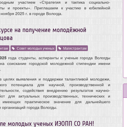
родным участием «Стратегия и тактика социально-
еты и проекты». Приглашаем к участию в юбилейной
ноября 2025 г. в городе Вологда.
курсе на получение молодёжной
нцова
нтам
Совет молодых ученых
Магистрантам
025
года студенты, аспиранты и ученые города Вологды
 на соискание городской молодежной стипендии имени
.
в целях выявления и поддержки талантливой молодежи,
вого потенциала для научной, производственной и
тельности, содействия внедрению результатов научно-
бот для актуальных производственных, технических и
, имеющих практическое значение для дальнейшего
 организаций города Вологды.
ле молодых ученых ИЭОПП СО РАН!