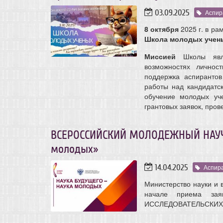
03.09.2025
Аспир
8 октября
2025 г. в ра
Школа молодых учен
Миссией
Школы явля
возможностях личнос
поддержка аспиранто
работы над кандидатс
обучение молодых уче
грантовых заявок, про
ВСЕРОССИЙСКИЙ МОЛОДЕЖНЫЙ НАУЧ
молодых»
14.04.2025
Аспир
Министерство науки и 
начале приема з
ИССЛЕДОВАТЕЛЬСКИХ 