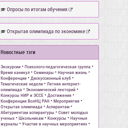
Опросы по итогам обучения
Открытая олимпиада по экономике
Новостные тэги
•
•
Экскурсии
Психолого-педагогическая группа
•
•
•
Время каникул
Семинары
Научная жизнь
•
•
Конференции
Дискуссионный клуб
•
Тематические недели
Летняя интернет-
•
•
олимпиада
Экономический лекторий
•
•
Конкурсы НИР и ЭССЕ
Достижения
•
•
Конференции ВолНЦ РАН
Мероприятия
•
•
Открытая олимпиада
Аспирантам
•
Абитуриентам аспирантуры
Совет молодых
•
•
•
ученых
Школьникам
Конкурсы
Научные
•
•
журналы
Участие в научных мероприятиях