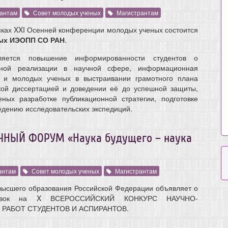
антам
Совет молодых ученых
Магистрантам
мках XXI Осенней конференции молодых ученых состоится
ых ИЭОПП СО РАН
.
ется повышение информированности студентов о
тной реализации в научной сфере, информационная
в и молодых ученых в выстраивании грамотного плана
кой диссертацией и доведении её до успешной защиты,
ных разработке публикационной стратегии, подготовке
ведению исследовательских экспедиций.
НЫЙ ФОРУМ «Наука будущего – наука
антам
Совет молодых ученых
Магистрантам
высшего образования Российской Федерации объявляет о
аявок на X ВСЕРОССИЙСКИЙ КОНКУРС НАУЧНО-
РАБОТ СТУДЕНТОВ И АСПИРАНТОВ.