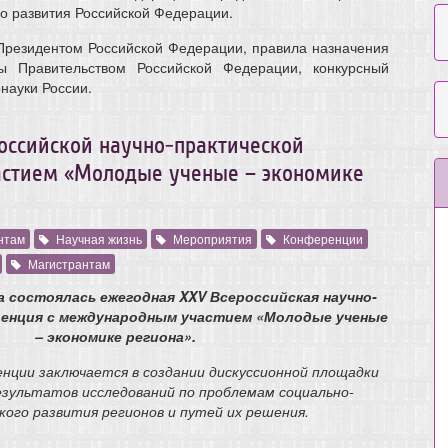
го развития Российской Федерации.
Президентом Российской Федерации
, правила назначения
ы Правительством Российской Федерации, конкурсный
науки России.
оссийской научно-практической
стием «Молодые ученые – экономике
нтам
Научная жизнь
Мероприятия
Конференции
Магистрантам
да состоялась ежегодная XXV Всероссийская научно-
ренция с международным участием «Молодые ученые
– экономике региона».
енции заключается в создании дискуссионной площадки
езультатов исследований по проблемам социально-
кого развития регионов и путей их решения.