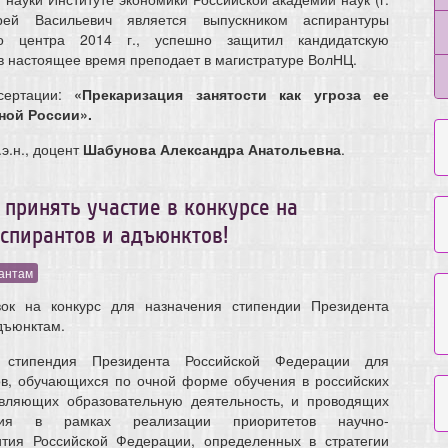
рей Васильевич является выпускником аспирантуры
го центра 2014 г., успешно защитил кандидатскую
 в настоящее время преподает в магистратуре ВолНЦ.
сертации:
«Прекаризация занятости как угроза ее
ной России».
э.н., доцент
Шабунова Александра Анатольевна
.
принять участие в конкурсе на
спирантов и адъюнктов!
антам
вок на конкурс для назначения стипендии Президента
дъюнктам.
: стипендия Президента Российской Федерации
для
ов, обучающихся по очной форме обучения в российских
твляющих образовательную деятельность, и проводящих
ния в рамках реализации приоритетов научно-
вития Российской Федерации, определенных в стратегии