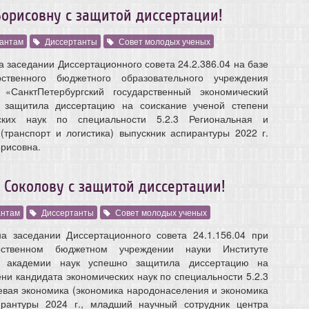
рисовну с защитой диссертации!
антам
Диссертанты
Совет молодых ученых
а заседании Диссертационного совета 24.2.386.04 на базе
рственного бюджетного образовательного учреждения
 «СанктПетербургский государственный экономический
о защитила диссертацию на соискание ученой степени
ских наук по специальности 5.2.3 Региональная и
(транспорт и логистика) выпускник аспирантуры 2022 г.
рисовна.
 Соколову с защитой диссертации!
антам
Диссертанты
Совет молодых ученых
а заседании Диссертационного совета 24.1.156.04 при
рственном бюджетном учреждении науки Институте
й академии наук успешно защитила диссертацию на
ни кандидата экономических наук по специальности 5.2.3
евая экономика (экономика народонаселения и экономика
ирантуры 2024 г., младший научный сотрудник центра