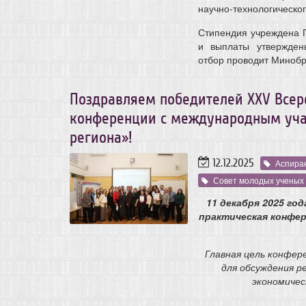
научно-технологическо
Стипендия
учреждена 
и выплаты утвержден
отбор проводит Минобр
Поздравляем победителей XXV Всер
конференции с международным уча
региона»!
12.12.2025
Аспира
Совет молодых ученых
11 декабря 2025 го
практическая конфе
Главная цель конфер
для обсуждения р
экономичес