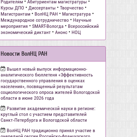
•
•
Родителям
Абитуриентам магистратуры
•
•
•
Курсы ДПО
Диссертанты
Творчество
•
•
•
Магистрантам
ВолНЦ РАН
Магистратура
•
Международное сотрудничество
Научные
•
•
мероприятия
SMART-Вологда
Всероссийский
•
•
экономический диктант
Анонс
НОЦ
Новости ВолНЦ РАН
Вышел новый выпуск информационно-
аналитического бюллетеня «Эффективность
государственного управления в оценках
населения», посвященный результатам
социологического опроса жителей Вологодской
области в июне 2026 года
Развитие академической науки в регионе:
круглый стол с участием представителей
Санкт‑Петербурга и Вологодской области
ВолНЦ РАН традиционно принял участие в
очередной сессии Российско-французского