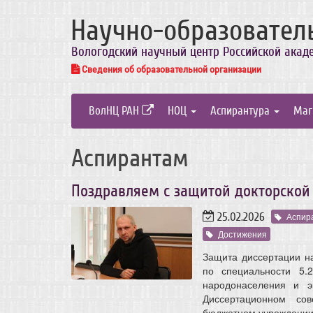
Научно-образовател
Вологодский научный центр Российской акад
Сведения об образовательной организации
ВолНЦ РАН
НОЦ
Аспирантура
Маг
Аспирантам
Поздравляем с защитой докторской
25.02.2026
Аспир
Достижения
Защита диссертации на
по специальности 5.
народонаселения и э
Диссертационном сов
бюджетном учреждении 