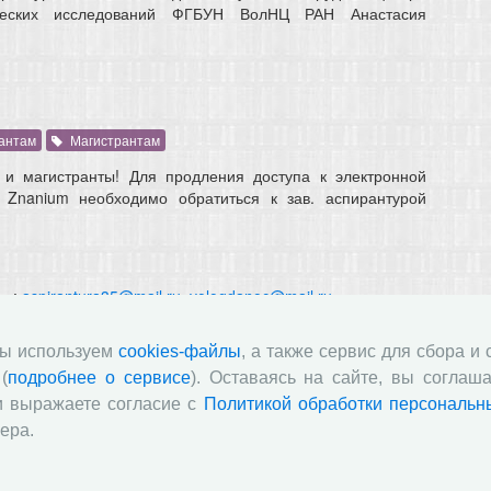
ических исследований ФГБУН ВолНЦ РАН Анастасия
антам
Магистрантам
и магистранты! Для продления доступа к электронной
 Znanium необходимо обратиться к зав. аспирантурой
ты:
aspirantura35@mail.ru
,
vologdanoc@mail.ru
.
мы используем
cookies-файлы
, а также сервис для сбора и
ающихся
(
подробнее о сервисе
). Оставаясь на сайте, вы соглаша
и выражаете согласие с
Политикой обработки персональн
ера.
ры независимой оценки качества (НОК) в 2025 году,