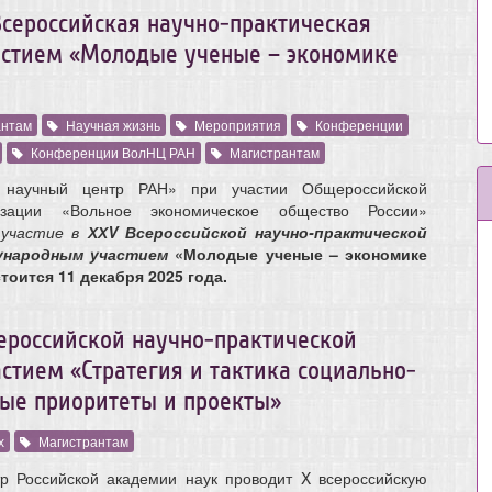
 Всероссийская научно-практическая
стием «Молодые ученые – экономике
антам
Научная жизнь
Мероприятия
Конференции
Конференции ВолНЦ РАН
Магистрантам
 научный центр РАН» при участии Общероссийской
изации «Вольное экономическое общество России»
 участие в
ХХV Всероссийской научно-практической
дународным
участием
«Молодые ученые – экономике
тоится 11 декабря 2025 года.
ероссийской научно-практической
тием «Стратегия и тактика социально-
ые приоритеты и проекты»
х
Магистрантам
тр Российской академии наук проводит X всероссийскую