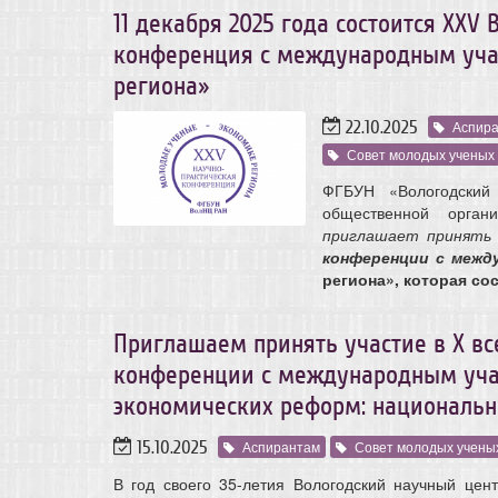
11 декабря 2025 года состоится ХХV
конференция с международным уча
региона»
22.10.2025
Аспир
Совет молодых ученых
ФГБУН «Вологодский
общественной орган
приглашает принять
конференции с меж
региона», которая сос
Приглашаем принять участие в X вс
конференции с международным учас
экономических реформ: национальн
15.10.2025
Аспирантам
Совет молодых учены
В год своего 35-летия Вологодский научный цен