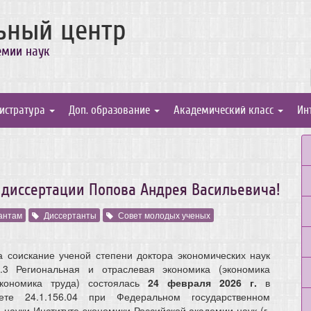
ьный центр
емии наук
истратура
Доп. образование
Академический класс
Ин
 диссертации Попова Андрея Васильевича!
антам
Диссертанты
Совет молодых ученых
 соискание ученой степени доктора экономических наук
2.3 Региональная и отраслевая экономика (экономика
кономика труда) состоялась
24 февраля 2026 г.
в
ете 24.1.156.04 при Федеральном государственном
науки Институте экономики Российской академии наук (г.