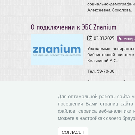
социально-демограф
Алексеевна Соколова.
О подключении к ЭБС Znanium
03.03.2025
Аспир
Уважаемые аспиранты 
библиотечной системе
Кельсиной А.С.
Тел. 59-78-38
Адрес электронной поч
Для оптимальной работы сайта 
О проведении анкетирования обуч
посещении Вами страниц сайта 
25.02.2025
Аспирантам
Магистрантам
файлов, сервиса веб-аналитики 
можете в настройках своего брауз
Уважаемые аспиранты и магистранты!
В соответствии с Планом проведения процеду
СОГЛАСЕН