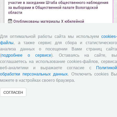
участие в заседании Штаба общественного наблюдения
за выборами в Общественной палате Вологодской
области
Опубликованы материалы X юбилейной
Всероссийской научно-практической конференции с
международным участием «Стратегия и тактика
реализации социально-экономических реформ:
Для оптимальной работы сайта мы используем
cookies-
национальные приоритеты и проекты», приуроченной к
файлы
, а также сервис для сбора и статистического
35-летию Центра
анализа данных о посещении Вами страниц сайта
Опубликованы материалы XI Международной научно-
(
подробнее о сервисе
). Оставаясь на сайте, в
практической интернет-конференции «Глобальные
соглашаетесь на использование cookies-файлов, сервиса
вызовы и региональное развитие в зеркале
веб-аналитики и выражаете согласие с
Политикой
социологических измерений»
обработки персональных данных
. Отключить cookies В
Вышел новый выпуск информационно-
можете в настройках своего браузера.
аналитического бюллетеня «Эффективность
государственного управления в оценках населения»,
СОГЛАСЕН
посвященный результатам социологического опроса
жителей Вологодской области в июне 2026 года
Развитие академической науки в регионе: круглый
стол с участием представителей Санкт‑Петербурга и