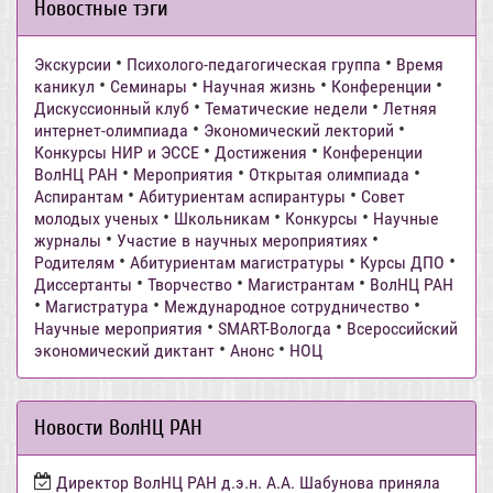
Новостные тэги
•
•
Экскурсии
Психолого-педагогическая группа
Время
•
•
•
•
каникул
Семинары
Научная жизнь
Конференции
•
•
Дискуссионный клуб
Тематические недели
Летняя
•
•
интернет-олимпиада
Экономический лекторий
•
•
Конкурсы НИР и ЭССЕ
Достижения
Конференции
•
•
•
ВолНЦ РАН
Мероприятия
Открытая олимпиада
•
•
Аспирантам
Абитуриентам аспирантуры
Совет
•
•
•
молодых ученых
Школьникам
Конкурсы
Научные
•
•
журналы
Участие в научных мероприятиях
•
•
•
Родителям
Абитуриентам магистратуры
Курсы ДПО
•
•
•
Диссертанты
Творчество
Магистрантам
ВолНЦ РАН
•
•
•
Магистратура
Международное сотрудничество
•
•
Научные мероприятия
SMART-Вологда
Всероссийский
•
•
экономический диктант
Анонс
НОЦ
Новости ВолНЦ РАН
Директор ВолНЦ РАН д.э.н. А.А. Шабунова приняла