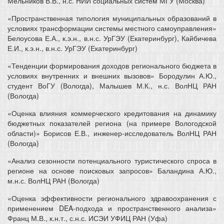
Мельников В.В., н.с. НИИ социальных систем МГУ (Москва)
«Пространственная типология муниципальных образований в
условиях трансформации системы местного самоуправления»
Белоусова Е.А., к.э.н., в.н.с. УрГЭУ (Екатеринбург), Кайбичева
Е.И., к.э.н., в.н.с. УрГЭУ (Екатеринбург)
«Тенденции формирования доходов регионального бюджета в
условиях внутренних и внешних вызовов» Бородулин А.Ю.,
студент ВоГУ (Вологда), Малышев М.К., н.с. ВолНЦ РАН
(Вологда)
«Оценка влияния коммерческого кредитования на динамику
бюджетных показателей региона (на примере Вологодской
области)» Борисов Е.В., инженер-исследователь ВолНЦ РАН
(Вологда)
«Анализ сезонности потенциального туристического спроса в
регионе на основе поисковых запросов» Баландина А.Ю.,
м.н.с. ВолНЦ РАН (Вологда)
«Оценка эффективности регионального здравоохранения с
применением DEA-подхода и пространственного анализа»
Франц М.В., к.н.т., с.н.с. ИСЭИ УФИЦ РАН (Уфа)