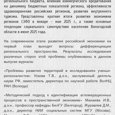
регионального бюджета, влияния коммерческого кредитования
на динамику бюджетных показателей региона, эффективности
здравоохранения российских регионов, развития внутреннего
туризма. Представлены краткие итоги развития экономики
регионов СЗФО в январе – мае 2025 г., а также основные
тенденции социального самочувствия населения Вологодской
области в июне 2025 года.
На современном этапе развития российской экономики на
первый план выходят вопросы дифференциации
регионального пространства. Результаты исследования
различных сторон этой проблемы опубликованы в данном
выпуске журнала:
«Проблемы развития территорий в исследованиях ученых-
регионалистов» Ускова Т.В., д.э.н., заслуженный деятель
науки РФ, заместитель директора по научной работе ВолНЦ
РАН (Вологда)
«Методический подход к идентификации агломерационных
процессов в пространственной экономике» Манаева И.В.,
д.э.н., профессор кафедры БелГУ (Белгород), Журавлев Д.М.,
д.э.н., директор НИИ социальных систем МГУ (Москва),