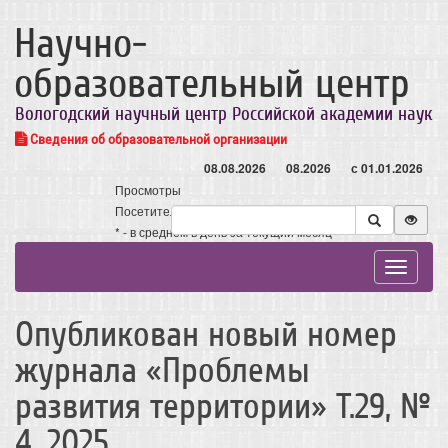
Научно-
образовательный центр
Вологодский научный центр Российской академии наук
Сведения об образовательной организации
08.08.2026
08.2026
с 01.01.2026
Просмотры
Посетители
* - в среднем в день за текущий месяц
Toggle
navigat
Опубликован новый номер
журнала «Проблемы
развития территории» Т.29, №
4, 2025