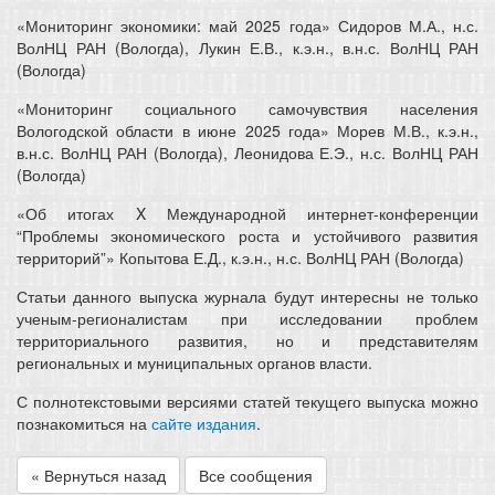
«Мониторинг экономики: май 2025 года» Сидоров М.А., н.с.
ВолНЦ РАН (Вологда), Лукин Е.В., к.э.н., в.н.с. ВолНЦ РАН
(Вологда)
«Мониторинг социального самочувствия населения
Вологодской области в июне 2025 года» Морев М.В., к.э.н.,
в.н.с. ВолНЦ РАН (Вологда), Леонидова Е.Э., н.с. ВолНЦ РАН
(Вологда)
«Об итогах X Международной интернет-конференции
“Проблемы экономического роста и устойчивого развития
территорий”» Копытова Е.Д., к.э.н., н.с. ВолНЦ РАН (Вологда)
Статьи данного выпуска журнала будут интересны не только
ученым-регионалистам при исследовании проблем
территориального развития, но и представителям
региональных и муниципальных органов власти.
С полнотекстовыми версиями статей текущего выпуска можно
познакомиться на
сайте издания
.
« Вернуться назад
Все сообщения