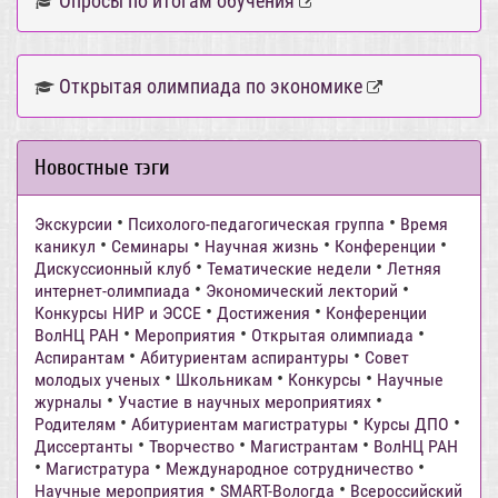
Опросы по итогам обучения
Открытая олимпиада по экономике
Новостные тэги
•
•
Экскурсии
Психолого-педагогическая группа
Время
•
•
•
•
каникул
Семинары
Научная жизнь
Конференции
•
•
Дискуссионный клуб
Тематические недели
Летняя
•
•
интернет-олимпиада
Экономический лекторий
•
•
Конкурсы НИР и ЭССЕ
Достижения
Конференции
•
•
•
ВолНЦ РАН
Мероприятия
Открытая олимпиада
•
•
Аспирантам
Абитуриентам аспирантуры
Совет
•
•
•
молодых ученых
Школьникам
Конкурсы
Научные
•
•
журналы
Участие в научных мероприятиях
•
•
•
Родителям
Абитуриентам магистратуры
Курсы ДПО
•
•
•
Диссертанты
Творчество
Магистрантам
ВолНЦ РАН
•
•
•
Магистратура
Международное сотрудничество
•
•
Научные мероприятия
SMART-Вологда
Всероссийский