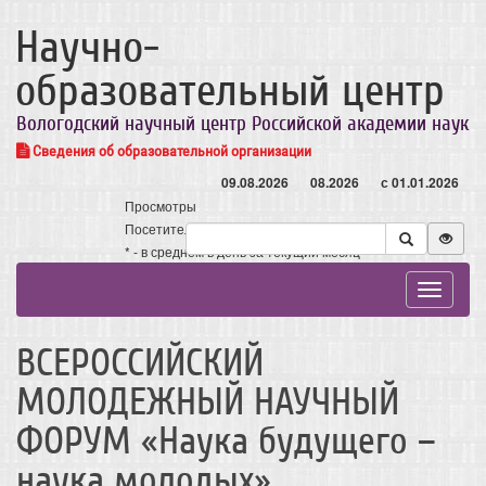
Научно-
образовательный центр
Вологодский научный центр Российской академии наук
Сведения об образовательной организации
09.08.2026
08.2026
с 01.01.2026
Просмотры
Посетители
* - в среднем в день за текущий месяц
Toggle
navigat
ВСЕРОССИЙСКИЙ
МОЛОДЕЖНЫЙ НАУЧНЫЙ
ФОРУМ «Наука будущего –
наука молодых»