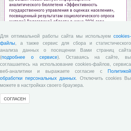
аналитического бюллетеня «Эффективность
государственного управления в оценках населения»,
посвященный результатам социологического опроса
жителей Вологодской области в июне 2026 года
Развитие академической науки в регионе: круглый
Для оптимальной работы сайта мы используем
cookies-
стол с участием представителей Санкт‑Петербурга и
Вологодской области
файлы
, а также сервис для сбора и статистического
анализа данных о посещении Вами страниц сайта
Все сообщения »
(
подробнее о сервисе
). Оставаясь на сайте, в
соглашаетесь на использование cookies-файлов, сервиса
веб-аналитики и выражаете согласие с
Объявления
Политикой
обработки персональных данных
. Отключить cookies В
можете в настройках своего браузера.
Стартовал прием заявок на XI Всероссийский
конкурс научно-исследовательских работ студентов и
аспирантов!
СОГЛАСЕН
Приглашаем принять участие в XXVIII
Международном конкурсе научных работ молодежи по
экономике
ВНИМАНИЕ!