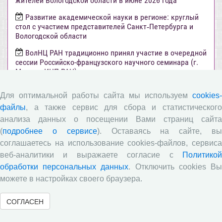
жителей Вологодской области в июне 2026 года
Развитие академической науки в регионе: круглый
стол с участием представителей Санкт‑Петербурга и
Вологодской области
ВолНЦ РАН традиционно принял участие в очередной
сессии Российско-французского научного семинара (г.
Москва, ИНП РАН)
Председатель Совета молодых ученых ВолНЦ РАН
Для оптимальной работы сайта мы используем
cookies-
приняла участие в XIV Всероссийском съезде советов
молодых ученых и студенческих научных обществ (г.
файлы
, а также сервис для сбора и статистического
Москва)
анализа данных о посещении Вами страниц сайта
(
подробнее о сервисе
). Оставаясь на сайте, в
Все сообщения »
соглашаетесь на использование cookies-файлов, сервиса
веб-аналитики и выражаете согласие с
Политикой
Объявления
обработки персональных данных
. Отключить cookies В
можете в настройках своего браузера.
Стартовал прием заявок на XI Всероссийский
СОГЛАСЕН
конкурс научно-исследовательских работ студентов и
аспирантов!