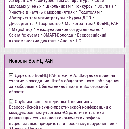
•
•
Аспирантам
Абитуриентам аспирантуры
Совет
•
•
•
•
молодых ученых
Школьникам
Конкурсы
Journals
•
•
Участие в научных мероприятиях
Родителям
•
•
Абитуриентам магистратуры
Курсы ДПО
•
•
•
Диссертанты
Творчество
Магистрантам
ВолНЦ РАН
•
•
•
Magistracy
Международное сотрудничество
•
•
Scientific events
SMART-Вологда
Всероссийский
•
•
экономический диктант
Анонс
НОЦ
Новости ВолНЦ РАН
Директор ВолНЦ РАН д.э.н. А.А. Шабунова приняла
участие в заседании Штаба общественного наблюдения
за выборами в Общественной палате Вологодской
области
Опубликованы материалы X юбилейной
Всероссийской научно-практической конференции с
международным участием «Стратегия и тактика
реализации социально-экономических реформ:
национальные приоритеты и проекты», приуроченной к
35-летию Центра