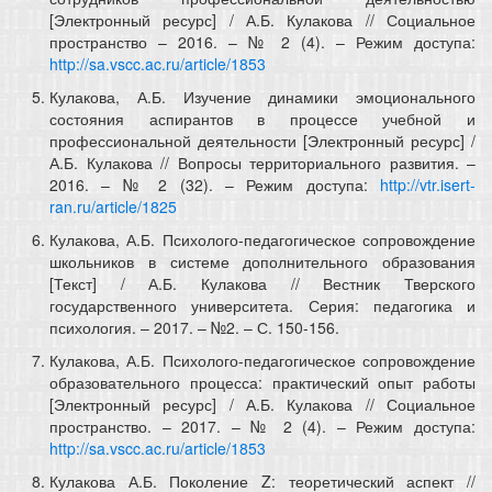
[Электронный ресурс] / А.Б. Кулакова // Социальное
пространство – 2016. – № 2 (4). – Режим доступа:
http://sa.vscc.ac.ru/article/1853
Кулакова, А.Б. Изучение динамики эмоционального
состояния аспирантов в процессе учебной и
профессиональной деятельности [Электронный ресурс] /
А.Б. Кулакова // Вопросы территориального развития. –
2016. – № 2 (32). – Режим доступа:
http://vtr.isert-
ran.ru/article/1825
Кулакова, А.Б. Психолого-педагогическое сопровождение
школьников в системе дополнительного образования
[Текст] / А.Б. Кулакова // Вестник Тверского
государственного университета. Серия: педагогика и
психология. – 2017. – №2. – С. 150-156.
Кулакова, А.Б. Психолого-педагогическое сопровождение
образовательного процесса: практический опыт работы
[Электронный ресурс] / А.Б. Кулакова // Социальное
пространство. – 2017. – № 2 (4). – Режим доступа:
http://sa.vscc.ac.ru/article/1853
Кулакова А.Б. Поколение Z: теоретический аспект //