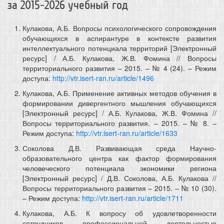
за 2015-2026 учебный год
Кулакова, А.Б. Вопросы психологического сопровождения
обучающихся в аспирантуре в контексте развития
интеллектуального потенциала территорий [Электронный
ресурс] / А.Б. Кулакова, Ж.В. Фомина // Вопросы
территориального развития – 2015. – № 4 (24). – Режим
доступа:
http://vtr.isert-ran.ru/article/1496
Кулакова, А.Б. Применение активных методов обучения в
формировании дивергентного мышления обучающихся
[Электронный ресурс] / А.Б. Кулакова, Ж.В. Фомина //
Вопросы территориального развития. – 2015. – № 8. –
Режим доступа:
http://vtr.isert-ran.ru/article/1633
Соколова Д.В. Развивающая среда Научно-
образовательного центра как фактор формирования
человеческого потенциала экономики региона
[Электронный ресурс] / Д.В. Соколова, А.Б. Кулакова //
Вопросы территориального развития – 2015. – № 10 (30).
– Режим доступа:
http://vtr.isert-ran.ru/article/1711
Кулакова, А.Б. К вопросу об удовлетворенности
сотрудников профессиональной деятельностью