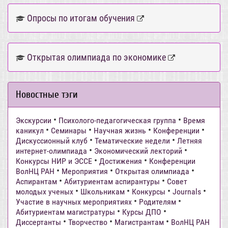
Опросы по итогам обучения
Открытая олимпиада по экономике
Новостные тэги
•
•
Экскурсии
Психолого-педагогическая группа
Время
•
•
•
•
каникул
Семинары
Научная жизнь
Конференции
•
•
Дискуссионный клуб
Тематические недели
Летняя
•
•
интернет-олимпиада
Экономический лекторий
•
•
Конкурсы НИР и ЭССЕ
Достижения
Конференции
•
•
•
ВолНЦ РАН
Мероприятия
Открытая олимпиада
•
•
Аспирантам
Абитуриентам аспирантуры
Совет
•
•
•
•
молодых ученых
Школьникам
Конкурсы
Journals
•
•
Участие в научных мероприятиях
Родителям
•
•
Абитуриентам магистратуры
Курсы ДПО
•
•
•
Диссертанты
Творчество
Магистрантам
ВолНЦ РАН