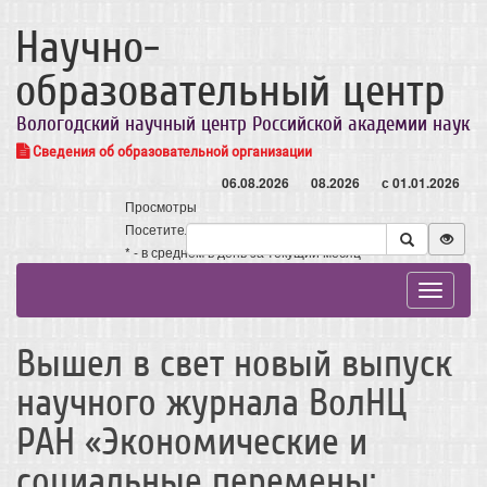
Научно-
образовательный центр
Вологодский научный центр Российской академии наук
Сведения об образовательной организации
06.08.2026
08.2026
с 01.01.2026
Просмотры
Посетители
* - в среднем в день за текущий месяц
Toggle
navigat
Вышел в свет новый выпуск
научного журнала ВолНЦ
РАН «Экономические и
социальные перемены: