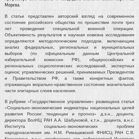
Морева.
В статье представлен авторский взгляд на современное
состояние российского общества по прошествии почти трех
лет проведения специальной военной операции.
Объективность результатов и научная новизна исследования
определяются методологическим подходом, включающим
анализ федеральных, региональных и муниципальных
выборов (по официальным данным Центральной
избирательной комиссии РФ), общероссийских и
региональных социологических исследований, экспертных
оценок; управленческих решений, принимаемых Президентом
и Правительством РФ, а также конкретных фактов,
отражающих морально-нравственное состояние значительной
части элитарных слоев населения.
В рубрике «Государственное управление» размещена статья
«Социально-экономические индикаторы национальных целей
развития России: тенденции и прогноз» д.э.н., доцента,
директора ВолНЦ РАН А.А. Шабуновой, к.т.н., доцента, в.н.с.
Института социально-экономических проблем
народонаселения им. Н.М. Римашевской ФНИСЦ РАН С.В.
Крошилина, д.э.н., профессора, зав. лабораторией Института