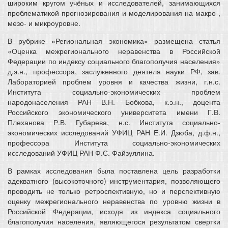
широким кругом учёных и исследователей, занимающихся
проблематикой прогнозирования и моделирования на макро-,
мезо- и микроуровне.
В рубрике «Региональная экономика» размещена статья
«Оценка межрегионального неравенства в Российской
Федерации по индексу социального благополучия населения»
д.э.н., профессора, заслуженного деятеля науки РФ, зав.
Лабораторией проблем уровня и качества жизни, г.н.с.
Института социально-экономических проблем
народонаселения РАН В.Н. Бобкова, к.э.н., доцента
Российского экономического университета имени Г.В.
Плеханова Р.В. Губарева, н.с. Института социально-
экономических исследований УФИЦ РАН Е.И. Дзюба, д.ф.н.,
профессора Института социально-экономических
исследований УФИЦ РАН Ф.С. Файзуллина.
В рамках исследования была поставлена цель разработки
адекватного (высокоточного) инструментария, позволяющего
проводить не только ретроспективную, но и перспективную
оценку межрегионального неравенства по уровню жизни в
Российской Федерации, исходя из индекса социального
благополучия населения, являющегося результатом свертки