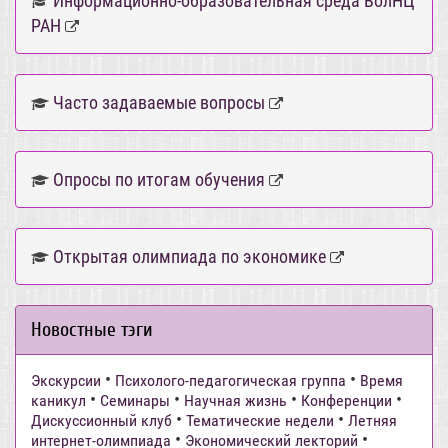
Информационно-образовательная среда ВолНЦ
РАН
Часто задаваемые вопросы
Опросы по итогам обучения
Открытая олимпиада по экономике
Новостные тэги
•
•
Экскурсии
Психолого-педагогическая группа
Время
•
•
•
•
каникул
Семинары
Научная жизнь
Конференции
•
•
Дискуссионный клуб
Тематические недели
Летняя
•
•
интернет-олимпиада
Экономический лекторий