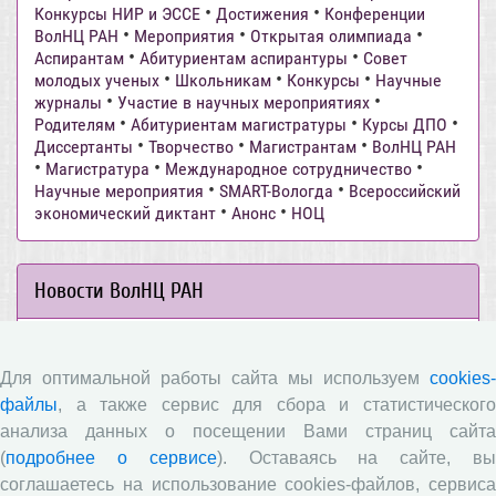
•
•
Конкурсы НИР и ЭССЕ
Достижения
Конференции
•
•
•
ВолНЦ РАН
Мероприятия
Открытая олимпиада
•
•
Аспирантам
Абитуриентам аспирантуры
Совет
•
•
•
молодых ученых
Школьникам
Конкурсы
Научные
•
•
журналы
Участие в научных мероприятиях
•
•
•
Родителям
Абитуриентам магистратуры
Курсы ДПО
•
•
•
Диссертанты
Творчество
Магистрантам
ВолНЦ РАН
•
•
•
Магистратура
Международное сотрудничество
•
•
Научные мероприятия
SMART-Вологда
Всероссийский
•
•
экономический диктант
Анонс
НОЦ
Новости ВолНЦ РАН
Опубликованы материалы XI Международной научно-
практической интернет-конференции «Глобальные
Для оптимальной работы сайта мы используем
cookies-
вызовы и региональное развитие в зеркале
файлы
, а также сервис для сбора и статистического
социологических измерений»
анализа данных о посещении Вами страниц сайта
Вышел новый выпуск информационно-
(
подробнее о сервисе
). Оставаясь на сайте, в
аналитического бюллетеня «Эффективность
соглашаетесь на использование cookies-файлов, сервиса
государственного управления в оценках населения»,