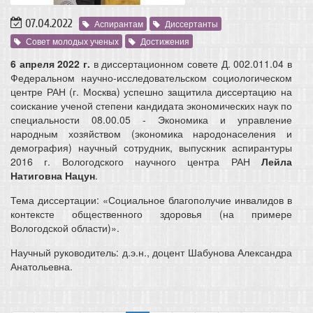
07.04.2022
Аспирантам
Диссертанты
Совет молодых ученых
Достижения
6 апреля 2022 г.
в диссертационном совете Д. 002.011.04 в
Федеральном научно-исследовательском социологическом
центре РАН (г. Москва) успешно защитила диссертацию на
соискание ученой степени кандидата экономических наук по
специальности 08.00.05 ‑ Экономика и управление
народным хозяйством (экономика народонаселения и
демография) научный сотрудник, выпускник аспирантуры
2016 г. Вологодского научного центра РАН
Лейла
Натиговна Нацу
н
.
Тема диссертации: «Социальное благополучие инвалидов в
контексте общественного здоровья (на примере
Вологодской области)».
Научный руководитель: д.э.н., доцент Шабунова Александра
Анатольевна.