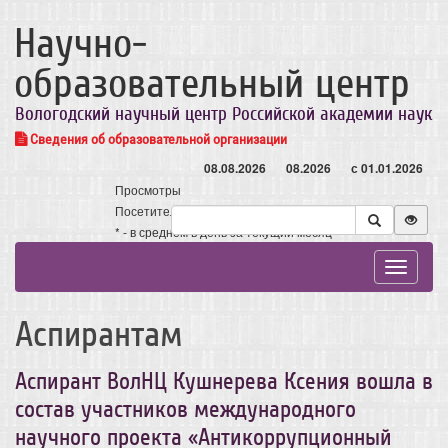
Научно-
образовательный центр
Вологодский научный центр Российской академии наук
Сведения об образовательной организации
08.08.2026
08.2026
с 01.01.2026
Просмотры
Посетители
* - в среднем в день за текущий месяц
Toggle
navigat
Аспирантам
Аспирант ВолНЦ Кушнерева Ксения вошла в
состав участников международного
научного проекта «Антикоррупционный