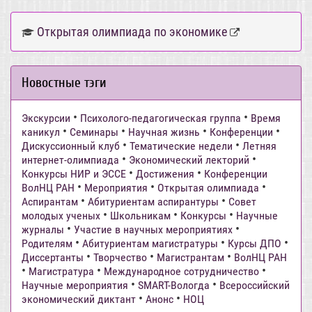
Открытая олимпиада по экономике
Новостные тэги
•
•
Экскурсии
Психолого-педагогическая группа
Время
•
•
•
•
каникул
Семинары
Научная жизнь
Конференции
•
•
Дискуссионный клуб
Тематические недели
Летняя
•
•
интернет-олимпиада
Экономический лекторий
•
•
Конкурсы НИР и ЭССЕ
Достижения
Конференции
•
•
•
ВолНЦ РАН
Мероприятия
Открытая олимпиада
•
•
Аспирантам
Абитуриентам аспирантуры
Совет
•
•
•
молодых ученых
Школьникам
Конкурсы
Научные
•
•
журналы
Участие в научных мероприятиях
•
•
•
Родителям
Абитуриентам магистратуры
Курсы ДПО
•
•
•
Диссертанты
Творчество
Магистрантам
ВолНЦ РАН
•
•
•
Магистратура
Международное сотрудничество
•
•
Научные мероприятия
SMART-Вологда
Всероссийский
•
•
экономический диктант
Анонс
НОЦ