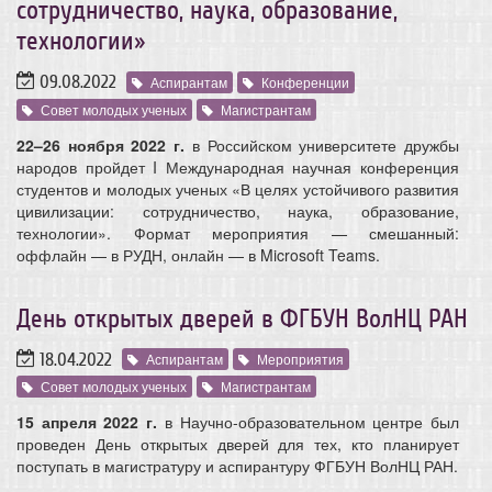
сотрудничество, наука, образование,
технологии»
09.08.2022
Аспирантам
Конференции
Совет молодых ученых
Магистрантам
22–26 ноября 2022 г.
в Российском университете дружбы
народов пройдет I Международная научная конференция
студентов и молодых ученых «В целях устойчивого развития
цивилизации: сотрудничество, наука, образование,
технологии». Формат мероприятия — смешанный:
оффлайн — в РУДН, онлайн — в Microsoft Teams.
День открытых дверей в ФГБУН ВолНЦ РАН
18.04.2022
Аспирантам
Мероприятия
Совет молодых ученых
Магистрантам
15 апреля 2022 г.
в Научно-образовательном центре был
проведен День открытых дверей для тех, кто планирует
поступать в магистратуру и аспирантуру ФГБУН ВолНЦ РАН.