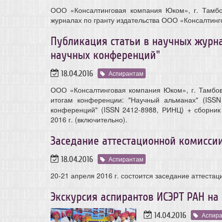
ООО «Консалтинговая компания Юком», г. Тамбов
журналах по гранту издательства ООО «Консалтин
Публикация статьи в научных журна
научных конференций"
18.04.2016
Аспирантам
ООО «Консалтинговая компания Юком», г. Тамбов 
итогам конференции: "Научный альманах" (ISSN
конференций" (ISSN 2412-8988, РИНЦ) + сборник
2016 г. (включительно).
Заседание аттестационной комисси
18.04.2016
Аспирантам
20-21 апреля 2016 г. состоится заседание аттеста
Экскурсия аспирантов ИСЭРТ РАН на
14.04.2016
Аспир