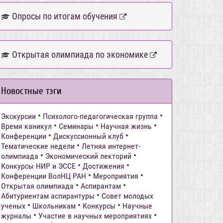
Опросы по итогам обучения
Открытая олимпиада по экономике
Новостные тэги
•
•
Экскурсии
Психолого-педагогическая группа
•
•
•
Время каникул
Семинары
Научная жизнь
•
•
Конференции
Дискуссионный клуб
•
Тематические недели
Летняя интернет-
•
•
олимпиада
Экономический лекторий
•
•
Конкурсы НИР и ЭССЕ
Достижения
•
•
Конференции ВолНЦ РАН
Мероприятия
•
•
Открытая олимпиада
Аспирантам
•
Абитуриентам аспирантуры
Совет молодых
•
•
•
ученых
Школьникам
Конкурсы
Научные
•
•
журналы
Участие в научных мероприятиях