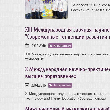
13 апреля 2016 г. сос
Россия», филиал в г. Во
XIII Международная заочная научн
"Современные тенденции развития 
14.04.2016
Аспирантам
XIII Международная заочная научно-практическая
технологий"
X Международная научно-практичес
высшее образование»
13.04.2016
Аспирантам
X Международная научно-практическая конферен
Technology and Higher Education) Уэствуд, Канада
Международный интеллектуальный к