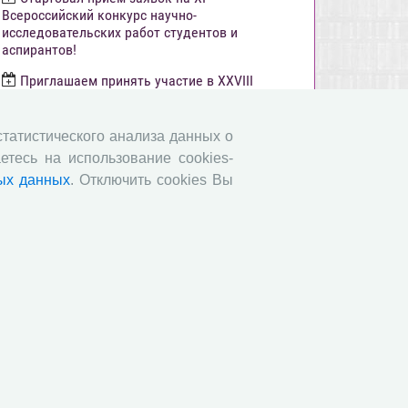
Всероссийский конкурс научно-
исследовательских работ студентов и
аспирантов!
Приглашаем принять участие в XXVIII
Международном конкурсе научных работ
молодежи по экономике
 статистического анализа данных о
ВНИМАНИЕ!
етесь на использование cookies-
ХХII Международная научно-практическая
ых данных
. Отключить cookies Вы
конференция «Молодые ученые – экономике
региона»
Завершился заочный этап Открытой
олимпиады по экономике!
Все сообщения »