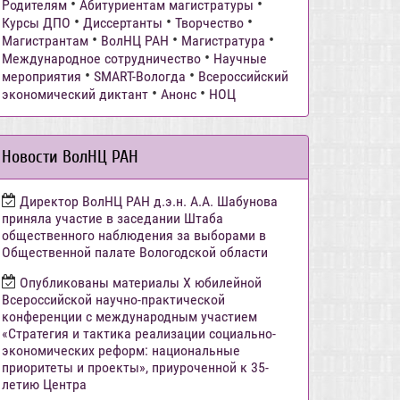
•
•
Родителям
Абитуриентам магистратуры
•
•
•
Курсы ДПО
Диссертанты
Творчество
•
•
•
Магистрантам
ВолНЦ РАН
Магистратура
•
Международное сотрудничество
Научные
•
•
мероприятия
SMART-Вологда
Всероссийский
•
•
экономический диктант
Анонс
НОЦ
Новости ВолНЦ РАН
Директор ВолНЦ РАН д.э.н. А.А. Шабунова
приняла участие в заседании Штаба
общественного наблюдения за выборами в
Общественной палате Вологодской области
Опубликованы материалы X юбилейной
Всероссийской научно-практической
конференции с международным участием
«Стратегия и тактика реализации социально-
экономических реформ: национальные
приоритеты и проекты», приуроченной к 35-
летию Центра