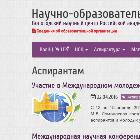
Научно-образовател
Вологодский научный центр Российской акад
Сведения об образовательной организации
ВолНЦ РАН
НОЦ
Аспирантура
Маг
Аспирантам
Участие в Международном молоде
22.04.2016
Аспир
С 13 по 15 апреля 201
М.В. Ломоносова сост
аспирантов и молодых 
Международная научная конференц