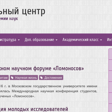
ьный центр
емии наук
истратура
Доп. образование
Академический класс
Ин
жном научном форуме «Ломоносов»
антам
Научная жизнь
Достижения
6 г. в Московском государственном университете имени
оялась Международная научная конференция студентов,
ученых «Ломоносов».
ия молодых исследователей