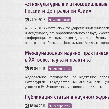
«Этнокультурные и этносоциальные 
России и Центральной Азии»
21.04.2016
Аспирантам
ФГБОУ ВПО «Алтайский государственный университе
и международного образовательного сотрудничест
конференции молодых исследователей «Этнокул
пространстве России и Центральной Азии», которая п
Международная научно-практическ
в XXI веке: наука и практика"
19.04.2016
Аспирантам
Федеральное государственное бюджетное образ
Петербургский государственный экономический ун
участие в IV "Экономика и управление в XXI веке: на
Публикация статьи в научном журн
18.04.2016
Аспирантам