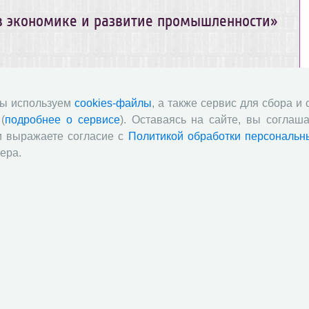
в экономике и развитие промышленности»
риглашаем Вас принять участие в научно-практической
ГЛОБАЛЬНЫЕ ВЫЗОВЫ В ЭКОНОМИКЕ И РАЗВИТИЕ
мы используем
cookies-файлы
, а также сервис для сбора и
рта 2016 года.
(
подробнее о сервисе
). Оставаясь на сайте, вы соглаша
и выражаете согласие с
Политикой обработки персональн
оциально-гуманитарный вестник
ера.
Т РАН! Приглашаем Вас к публикация в научном журнале
вила для авторов
 РАН! Приглашаем принять участие в XIX Всероссийском