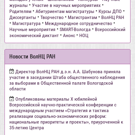
•
•
журналы
Участие в научных мероприятиях
•
•
•
Родителям
Абитуриентам магистратуры
Курсы ДПО
•
•
•
Диссертанты
Творчество
Магистрантам
ВолНЦ РАН
•
•
•
Магистратура
Международное сотрудничество
•
•
Научные мероприятия
SMART-Вологда
Всероссийский
•
•
экономический диктант
Анонс
НОЦ
Новости ВолНЦ РАН
Директор ВолНЦ РАН д.э.н. А.А. Шабунова приняла
участие в заседании Штаба общественного наблюдения
за выборами в Общественной палате Вологодской
области
Опубликованы материалы X юбилейной
Всероссийской научно-практической конференции с
международным участием «Стратегия и тактика
реализации социально-экономических реформ:
национальные приоритеты и проекты», приуроченной к
35-летию Центра