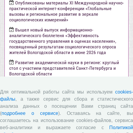
Опубликованы материалы XI Международной научно-
практической интернет-конференции «Глобальные
вызовы и региональное развитие в зеркале
социологических измерений»
Вышел новый выпуск информационно-
аналитического бюллетеня «Эффективность
государственного управления в оценках населения»,
посвященный результатам социологического опроса
жителей Вологодской области в июне 2026 года
Развитие академической науки в регионе: круглый
стол с участием представителей Санкт‑Петербурга и
Вологодской области
Все сообщения »
Для оптимальной работы сайта мы используем
cookies-
файлы
, а также сервис для сбора и статистического
Объявления
анализа данных о посещении Вами страниц сайта
(
подробнее о сервисе
). Оставаясь на сайте, в
Стартовал прием заявок на XI Всероссийский
соглашаетесь на использование cookies-файлов, сервиса
конкурс научно-исследовательских работ студентов и
веб-аналитики и выражаете согласие с
Политикой
аспирантов!