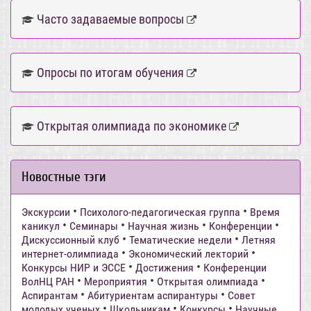
Часто задаваемые вопросы
Опросы по итогам обучения
Открытая олимпиада по экономике
Новостные тэги
•
•
Экскурсии
Психолого-педагогическая группа
Время
•
•
•
•
каникул
Семинары
Научная жизнь
Конференции
•
•
Дискуссионный клуб
Тематические недели
Летняя
•
•
интернет-олимпиада
Экономический лекторий
•
•
Конкурсы НИР и ЭССЕ
Достижения
Конференции
•
•
•
ВолНЦ РАН
Мероприятия
Открытая олимпиада
•
•
Аспирантам
Абитуриентам аспирантуры
Совет
•
•
•
молодых ученых
Школьникам
Конкурсы
Научные