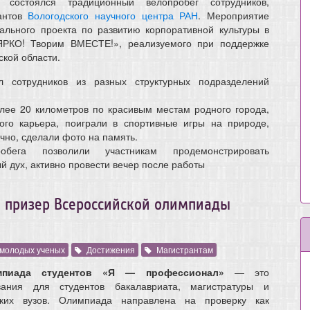
остоялся традиционный велопробег сотрудников,
рантов
Вологодского научного центра РАН
. Мероприятие
ального проекта по развитию корпоративной культуры в
КО! Творим ВМЕСТЕ!», реализуемого при поддержке
ской области.
л сотрудников из разных структурных подразделений
лее 20 километров по красивым местам родного города,
ого карьера, поиграли в спортивные игры на природе,
ечно, сделали фото на память.
обега позволили участникам продемонстрировать
й дух, активно провести вечер после работы
- призер Всероссийской олимпиады
 молодых ученых
Достижения
Магистрантам
мпиада студентов «Я — профессионал»
— это
ания для студентов бакалавриата, магистратуры и
ских вузов. Олимпиада направлена на проверку как