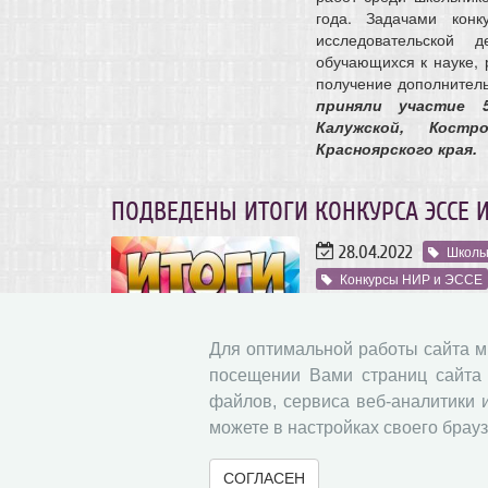
года. Задачами конк
исследовательской д
обучающихся к науке, 
получение дополнител
приняли участие 5
Калужской, Костр
Красноярского края.
ПОДВЕДЕНЫ ИТОГИ КОНКУРСА ЭССЕ 
28.04.2022
Школь
Конкурсы НИР и ЭССЕ
Уважаемые школьники, 
результаты конкурса э
Для оптимальной работы сайта 
поступило 49 эссе и 1
посещении Вами страниц сайта 
26 апреля «Экономика
36 докладов (9 дистанц
файлов, сервиса веб-аналитики 
можете в настройках своего брауз
25-26 апреля 2022 года в стенах Во
СОГЛАСЕН