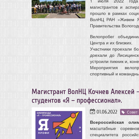
1 июля 2022 года с
магистрантов и аспи
прошло в рамках соци
ВолНЦ РАН «Живем ЯР
Правительства Вологод
Велопробег объедини
Центра и их близких.
Участники проехали бо
доехали до Лисицинск
устроили пикник и, кон
Мероприятия велопр
спортивный и командны
Магистрант ВолНЦ Кочнев Алексей 
студентов «Я – профессионал».
01.06.2022
Совет
Всероссийская оли
масштабные соревнов
специалитета россий