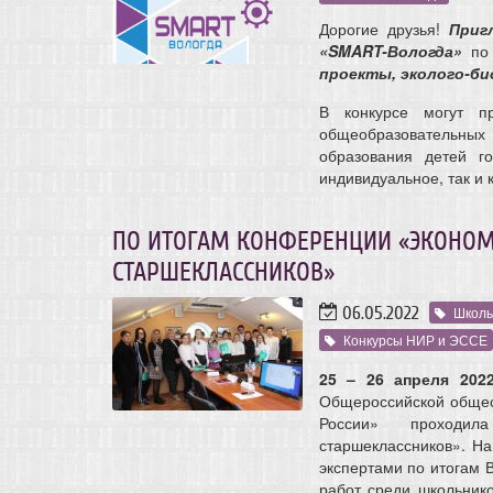
Дорогие друзья!
Приг
«SMART-Вологда»
по 
проекты, эколого-би
В конкурсе могут п
общеобразовательных 
образования детей г
индивидуальное, так и 
ПО ИТОГАМ КОНФЕРЕНЦИИ «ЭКОНОМ
СТАРШЕКЛАССНИКОВ»
06.05.2022
Школь
Конкурсы НИР и ЭССЕ
25 – 26 апреля 202
Общероссийской общес
России» проходил
старшеклассников». Н
экспертами по итогам В
работ среди школьнико