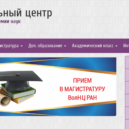
ьный центр
емии наук
истратура
Доп. образование
Академический класс
Ин