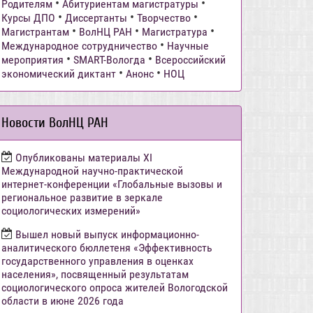
•
•
Родителям
Абитуриентам магистратуры
•
•
•
Курсы ДПО
Диссертанты
Творчество
•
•
•
Магистрантам
ВолНЦ РАН
Магистратура
•
Международное сотрудничество
Научные
•
•
мероприятия
SMART-Вологда
Всероссийский
•
•
экономический диктант
Анонс
НОЦ
Новости ВолНЦ РАН
Опубликованы материалы XI
Международной научно-практической
интернет-конференции «Глобальные вызовы и
региональное развитие в зеркале
социологических измерений»
Вышел новый выпуск информационно-
аналитического бюллетеня «Эффективность
государственного управления в оценках
населения», посвященный результатам
социологического опроса жителей Вологодской
области в июне 2026 года