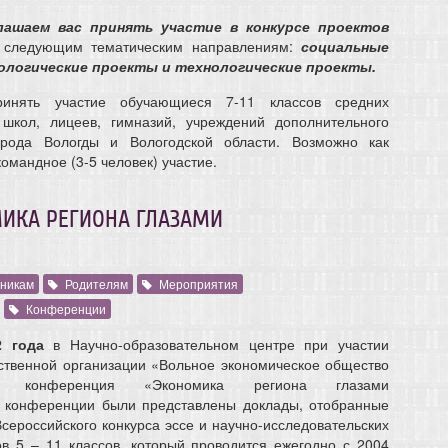
лашаем вас принять участие в конкурсе проектов
следующим тематическим направлениям:
социальные
ологические проекты и технологические проекты.
ринять участие обучающиеся 7-11 классов средних
школ, лицеев, гимназий, учреждений дополнительного
орода Вологды и Вологодской области. Возможно как
командное (3-5 человек) участие.
ИКА РЕГИОНА ГЛАЗАМИ
никам
Родителям
Мероприятия
Конференции
2 года
в Научно-образовательном центре при участии
твенной организации «Вольное экономическое общество
а конференция «Экономика региона глазами
а конференции были представлены доклады, отобранные
сероссийского конкурса эссе и научно-исследовательских
в 5 – 11 классов, который проводится ежегодно с 2004