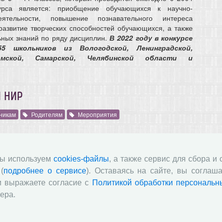
урса является: приобщение обучающихся к научно-
еятельности, повышение познавательного интереса
развитие творческих способностей обучающихся, а также
ьных знаний по ряду дисциплин.
В 2022 году в конкурсе
5 школьников из Вологодской, Ленинградской,
омской, Самарской, Челябинской области и
И НИР
никам
Родителям
Мероприятия
родители, педагоги и научные руководители, подведены
ссе и научно-исследовательских работ (НИР). На конкурс
мы используем
cookies-файлы
, а также сервис для сбора и
4 научно-исследовательских работ. На конференции 25 –
(
подробнее о сервисе
). Оставаясь на сайте, вы соглаша
 региона глазами старшеклассников» было представлено
ионных и 27 очных выступлений) по четырем секциям.
и выражаете согласие с
Политикой обработки персональн
ера.
логодского научного центра РАН проходит