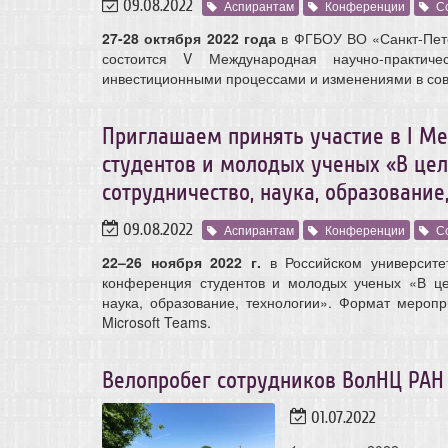
09.08.2022
Аспирантам
Конференции
С
27-28 октября 2022 года
в ФГБОУ ВО «Санкт-Пете
состоится V Международная научно-практич
инвестиционными процессами и изменениями в со
Приглашаем принять участие в I М
студентов и молодых ученых «В цел
сотрудничество, наука, образование
09.08.2022
Аспирантам
Конференции
С
22–26 ноября 2022 г.
в Российском университе
конференция студентов и молодых ученых «В цел
наука, образование, технологии». Формат мер
Microsoft Teams.
Велопробег сотрудников ВолНЦ РАН
01.07.2022