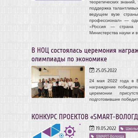
теоретических знаний,
поддержка талантливых
ведущем вузе стран
профессионал» — оди
«Россия — страна в
Министерства науки и 
В НОЦ состоялась церемония награ
олимпиады по экономике
25.05.2022
24 мая 2022 года в В
награждение победите
церемонии присутс
подготовившие победит
КОНКУРС ПРОЕКТОВ «SMART-ВОЛОГД
19.05.2022
Школь
SMART-Вологда