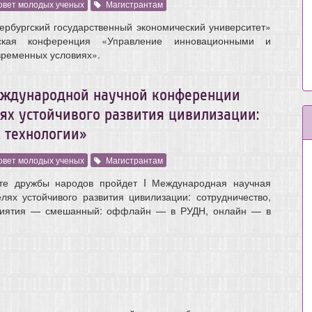
овет молодых ученых
Магистрантам
рбургский государственный экономический университет»
еская конференция «Управление инновационными и
временных условиях».
еждународной научной конференции
ях устойчивого развития цивилизации:
, технологии»
овет молодых ученых
Магистрантам
те дружбы народов пройдет I Международная научная
ях устойчивого развития цивилизации: сотрудничество,
оприятия — смешанный: оффлайн — в РУДН, онлайн — в