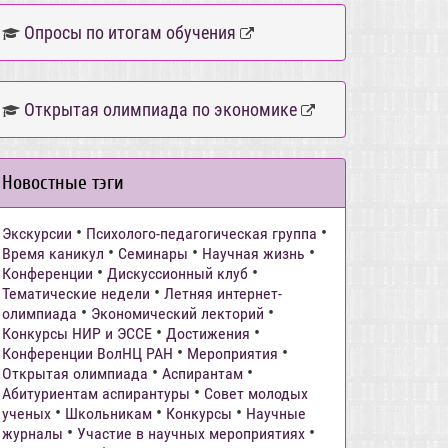
Опросы по итогам обучения
Открытая олимпиада по экономике
Новостные тэги
•
•
Экскурсии
Психолого-педагогическая группа
•
•
•
Время каникул
Семинары
Научная жизнь
•
•
Конференции
Дискуссионный клуб
•
Тематические недели
Летняя интернет-
•
•
олимпиада
Экономический лекторий
•
•
Конкурсы НИР и ЭССЕ
Достижения
•
•
Конференции ВолНЦ РАН
Мероприятия
•
•
Открытая олимпиада
Аспирантам
•
Абитуриентам аспирантуры
Совет молодых
•
•
•
ученых
Школьникам
Конкурсы
Научные
•
•
журналы
Участие в научных мероприятиях