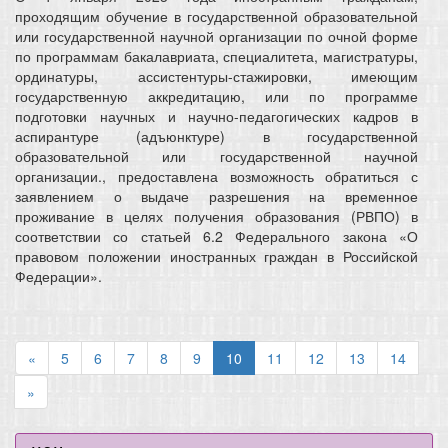
проходящим обучение в государственной образовательной
или государственной научной организации по очной форме
по программам бакалавриата, специалитета, магистратуры,
ординатуры, ассистентуры-стажировки, имеющим
государственную аккредитацию, или по программе
подготовки научных и научно-педагогических кадров в
аспирантуре (адъюнктуре) в государственной
образовательной или государственной научной
организации., предоставлена возможность обратиться с
заявлением о выдаче разрешения на временное
проживание в целях получения образования (РВПО) в
соответствии со статьей 6.2 Федерального закона «О
правовом положении иностранных граждан в Российской
Федерации».
«
5
6
7
8
9
10
11
12
13
14
»