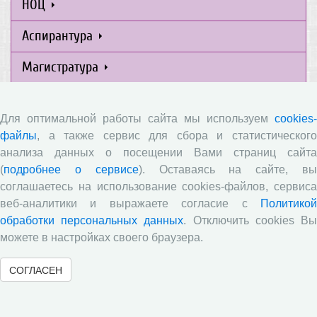
НОЦ
Аспирантура
Магистратура
Доп. образование
Для оптимальной работы сайта мы используем
cookies-
Академический класс
файлы
, а также сервис для сбора и статистического
анализа данных о посещении Вами страниц сайта
Интернет-школа
(
подробнее о сервисе
). Оставаясь на сайте, в
соглашаетесь на использование cookies-файлов, сервиса
Психолого-педагогическая группа
веб-аналитики и выражаете согласие с
Политикой
Издания
обработки персональных данных
. Отключить cookies В
можете в настройках своего браузера.
СОГЛАСЕН
Приемная комиссия