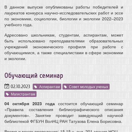
В данном выпуске опубликованы работы победителей и
лауреатов конкурса научно-исследовательских работ и эссе
по экономике, социологии, биологии и экологии 2022–2023
учебного года.
Адресовано школьникам, студентам, аспирантам, может
быть использовано преподавателями образовательных
учреждений экономического профиля при работе с
обучающимися, а также специалистами в сфере экономики
и экологии.
Обучающий семинар
02.10.2023
Аспирантам
Совет молодых ученых
Магистрантам
04 октября 2023 года
состоится обучающий семинар
«Правила составления библиографического описания
документов».
Занятие проводит заведующий научной
библиотекой ФГБУН ВолНЦ РАН Татузова Елена Борисовна.
Время и место проведения: 15.15 ч. ауд. 201 здания НОЦ.