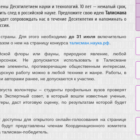
лены Десятилетием науки и технологий. 10 лет — немалый срок,
ить след в российской науке. Предложите свою идею
Талисмана
будет сопровождать нас в течение Десятилетия и напоминать о
ссии.
 страны. Для этого необходимо
до 31 июля
включительно
казом о нем на страницу конкурса
талисман.наука.рф
.
ийской флоры или фауны, природное явление, любой
рсонаж. Не допускается использовать в Талисмане
акже элементы, противоречащие общественным интересам,
урсную работу можно в любой технике и жанре. Работы, в
и авторами ранее, не допускаются к участию.
вгуста волонтеры – студенты профильных вузов проверят
а Экспертный совет, в который вошли известные ученые,
ры, даст итоговую оценку, по результатам которой будет
 доступны для открытого онлайн-голосования на странице
т будут представлены членам Координационного комитета
а талисман-победитель.