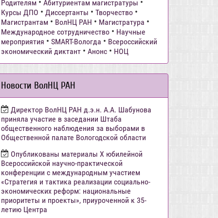
•
•
Родителям
Абитуриентам магистратуры
•
•
•
Курсы ДПО
Диссертанты
Творчество
•
•
•
Магистрантам
ВолНЦ РАН
Магистратура
•
Международное сотрудничество
Научные
•
•
мероприятия
SMART-Вологда
Всероссийский
•
•
экономический диктант
Анонс
НОЦ
Новости ВолНЦ РАН
Директор ВолНЦ РАН д.э.н. А.А. Шабунова
приняла участие в заседании Штаба
общественного наблюдения за выборами в
Общественной палате Вологодской области
Опубликованы материалы X юбилейной
Всероссийской научно-практической
конференции с международным участием
«Стратегия и тактика реализации социально-
экономических реформ: национальные
приоритеты и проекты», приуроченной к 35-
летию Центра