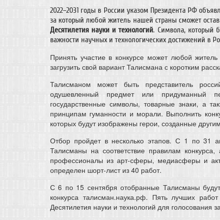
2022–2031 годы в России указом Президента РФ объяв
за который любой житель нашей страны сможет остав
Десятилетия науки и технологий
. Символа, который 
важности научных и технологических достижений в Ро
Принять участие в конкурсе может любой житель
загрузить свой вариант Талисмана с коротким расс
Талисманом может быть представитель росс
одушевленный предмет или придуманный пе
государственные символы, товарные знаки, а т
принципам гуманности и морали. Выполнить конк
которых будут изображены герои, созданные другим
Отбор пройдет в несколько этапов. С 1 по 31 а
Талисманы на соответствие правилам конкурса, 
профессионалы из арт-сферы, медиасферы и акте
определен шорт-лист из 40 работ.
С 6 по 15 сентября отобранные Талисманы будут
конкурса талисман.наука.рф. Пять лучших рабо
Десятилетия науки и технологий для голосования з