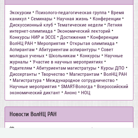
•
•
Экскурсии
Психолого-педагогическая группа
Время
•
•
•
•
каникул
Семинары
Научная жизнь
Конференции
•
•
Дискуссионный клуб
Тематические недели
Летняя
•
•
интернет-олимпиада
Экономический лекторий
•
•
Конкурсы НИР и ЭССЕ
Достижения
Конференции
•
•
•
ВолНЦ РАН
Мероприятия
Открытая олимпиада
•
•
Аспирантам
Абитуриентам аспирантуры
Совет
•
•
•
молодых ученых
Школьникам
Конкурсы
Научные
•
•
журналы
Участие в научных мероприятиях
•
•
•
Родителям
Абитуриентам магистратуры
Курсы ДПО
•
•
•
Диссертанты
Творчество
Магистрантам
ВолНЦ РАН
•
•
•
Магистратура
Международное сотрудничество
•
•
Научные мероприятия
SMART-Вологда
Всероссийский
•
•
экономический диктант
Анонс
НОЦ
Новости ВолНЦ РАН
Директор ВолНЦ РАН д.э.н. А.А. Шабунова приняла
участие в заседании Штаба общественного наблюдения