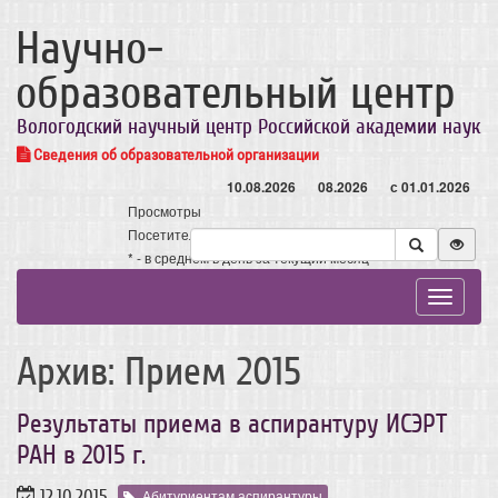
Научно-
образовательный центр
Вологодский научный центр Российской академии наук
Сведения об образовательной организации
10.08.2026
08.2026
с 01.01.2026
Просмотры
Посетители
* - в среднем в день за текущий месяц
Toggle
navigat
Архив: Прием 2015
Результаты приема в аспирантуру ИСЭРТ
РАН в 2015 г.
12.10.2015
Абитуриентам аспирантуры