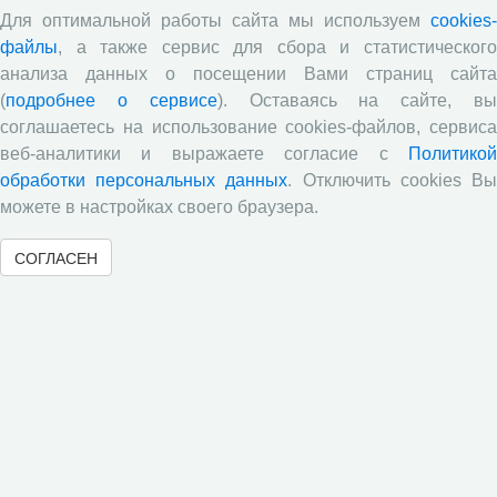
за выборами в Общественной палате Вологодской
Для оптимальной работы сайта мы используем
cookies-
области
файлы
, а также сервис для сбора и статистического
Опубликованы материалы X юбилейной
анализа данных о посещении Вами страниц сайта
Всероссийской научно-практической конференции с
(
подробнее о сервисе
). Оставаясь на сайте, в
международным участием «Стратегия и тактика
соглашаетесь на использование cookies-файлов, сервиса
реализации социально-экономических реформ:
национальные приоритеты и проекты», приуроченной к
веб-аналитики и выражаете согласие с
Политикой
35-летию Центра
обработки персональных данных
. Отключить cookies В
можете в настройках своего браузера.
Опубликованы материалы XI Международной научно-
практической интернет-конференции «Глобальные
вызовы и региональное развитие в зеркале
СОГЛАСЕН
социологических измерений»
Вышел новый выпуск информационно-
аналитического бюллетеня «Эффективность
государственного управления в оценках населения»,
посвященный результатам социологического опроса
жителей Вологодской области в июне 2026 года
Развитие академической науки в регионе: круглый
стол с участием представителей Санкт‑Петербурга и
Вологодской области