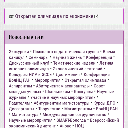
Открытая олимпиада по экономике
Новостные тэги
•
•
Экскурсии
Психолого-педагогическая группа
Время
•
•
•
•
каникул
Семинары
Научная жизнь
Конференции
•
•
Дискуссионный клуб
Тематические недели
Летняя
•
•
интернет-олимпиада
Экономический лекторий
•
•
Конкурсы НИР и ЭССЕ
Достижения
Конференции
•
•
•
ВолНЦ РАН
Мероприятия
Открытая олимпиада
•
•
Аспирантам
Абитуриентам аспирантуры
Совет
•
•
•
молодых ученых
Школьникам
Конкурсы
Научные
•
•
журналы
Участие в научных мероприятиях
•
•
•
Родителям
Абитуриентам магистратуры
Курсы ДПО
•
•
•
Диссертанты
Творчество
Магистрантам
ВолНЦ РАН
•
•
•
Магистратура
Международное сотрудничество
•
•
Научные мероприятия
SMART-Вологда
Всероссийский
•
•
экономический диктант
Анонс
НОЦ