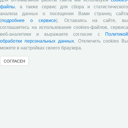
государственного управления в оценках населения»,
файлы
, а также сервис для сбора и статистического
посвященный результатам социологического опроса
анализа данных о посещении Вами страниц сайта
жителей Вологодской области в июне 2026 года
(
подробнее о сервисе
). Оставаясь на сайте, в
Развитие академической науки в регионе: круглый
соглашаетесь на использование cookies-файлов, сервиса
стол с участием представителей Санкт‑Петербурга и
веб-аналитики и выражаете согласие с
Политикой
Вологодской области
обработки персональных данных
. Отключить cookies В
Все сообщения »
можете в настройках своего браузера.
СОГЛАСЕН
Объявления
Стартовал прием заявок на XI Всероссийский
конкурс научно-исследовательских работ студентов и
аспирантов!
Приглашаем принять участие в XXVIII
Международном конкурсе научных работ молодежи по
экономике
ВНИМАНИЕ!