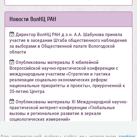
Новости ВолНЦ РАН
Директор ВолНЦ РАН д.э.н. А.А. Шабунова приняла
участие в заседании Штаба общественного наблюдения
за выборами в Общественной палате Вологодской
области
Опубликованы материалы X юбилейной
Всероссийской научно-практической конференции с
международным участием «Стратегия и тактика
реализации социально-экономических реформ:
национальные приоритеты и проекты», приуроченной к
35-летию Центра
Опубликованы материалы XI Международной научно-
практической интернет-конференции «Глобальные
вызовы и региональное развитие в зеркале
социологических измерений»
Вышел новый выпуск информационно-
аналитического бюллетеня «Эффективность
Для оптимальной работы сайта мы используем
cookies-