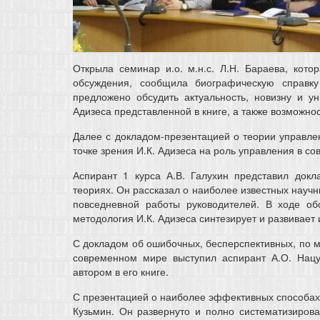
Открыла семинар и.о. м.н.с. Л.Н. Бараева, кот
обсуждения, сообщила биографическую справк
предложено обсудить актуальность, новизну и ун
Адизеса представленной в книге, а также возможно
Далее с докладом-презентацией о теории управлен
точке зрения И.К. Адизеса на роль управления в с
Аспирант 1 курса А.В. Галухин представил докл
теориях. Он рассказал о наиболее известных науч
повседневной работы руководителей. В ходе об
методология И.К. Адизеса синтезирует и развивает
С докладом об ошибочных, бесперспективных, по м
современном мире выступил аспирант А.О. Нацу
автором в его книге.
С презентацией о наиболее эффективных способах
Кузьмин. Он развернуто и полно систематизирова