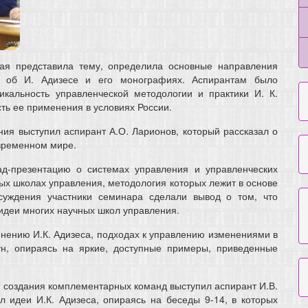
орая представила тему, определила основные направления
у об И. Адизесе и его монографиях. Аспирантам было
икальность управленческой методологии и практики И. К.
сть ее применения в условиях России.
ия выступил аспирант А.О. Ларионов, который рассказал о
овременном мире.
ад-презентацию о системах управления и управленческих
ных школах управления, методология которых лежит в основе
суждения участники семинара сделали вывод о том, что
 идеи многих научных школ управления.
нению И.К. Адизеса, подходах к управлению изменениями в
н, опираясь на яркие, доступные примеры, приведенные
 создания комплементарных команд выступил аспирант И.В.
л идеи И.К. Адизеса, опираясь на беседы 9-14, в которых