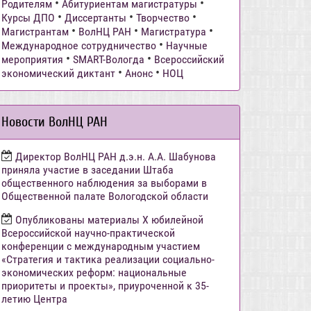
•
•
Родителям
Абитуриентам магистратуры
•
•
•
Курсы ДПО
Диссертанты
Творчество
•
•
•
Магистрантам
ВолНЦ РАН
Магистратура
•
Международное сотрудничество
Научные
•
•
мероприятия
SMART-Вологда
Всероссийский
•
•
экономический диктант
Анонс
НОЦ
Новости ВолНЦ РАН
Директор ВолНЦ РАН д.э.н. А.А. Шабунова
приняла участие в заседании Штаба
общественного наблюдения за выборами в
Общественной палате Вологодской области
Опубликованы материалы X юбилейной
Всероссийской научно-практической
конференции с международным участием
«Стратегия и тактика реализации социально-
экономических реформ: национальные
приоритеты и проекты», приуроченной к 35-
летию Центра