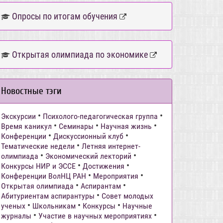
Опросы по итогам обучения
Открытая олимпиада по экономике
Новостные тэги
•
•
Экскурсии
Психолого-педагогическая группа
•
•
•
Время каникул
Семинары
Научная жизнь
•
•
Конференции
Дискуссионный клуб
•
Тематические недели
Летняя интернет-
•
•
олимпиада
Экономический лекторий
•
•
Конкурсы НИР и ЭССЕ
Достижения
•
•
Конференции ВолНЦ РАН
Мероприятия
•
•
Открытая олимпиада
Аспирантам
•
Абитуриентам аспирантуры
Совет молодых
•
•
•
ученых
Школьникам
Конкурсы
Научные
•
•
журналы
Участие в научных мероприятиях