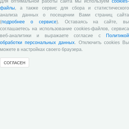
Для оптимальной работы сайта мы используем
cookies-
государственного управления в оценках населения»,
файлы
, а также сервис для сбора и статистического
посвященный результатам социологического опроса
анализа данных о посещении Вами страниц сайта
жителей Вологодской области в июне 2026 года
(
подробнее о сервисе
). Оставаясь на сайте, в
Развитие академической науки в регионе: круглый
соглашаетесь на использование cookies-файлов, сервиса
стол с участием представителей Санкт‑Петербурга и
веб-аналитики и выражаете согласие с
Политикой
Вологодской области
обработки персональных данных
. Отключить cookies В
Все сообщения »
можете в настройках своего браузера.
СОГЛАСЕН
Объявления
Стартовал прием заявок на XI Всероссийский
конкурс научно-исследовательских работ студентов и
аспирантов!
Приглашаем принять участие в XXVIII
Международном конкурсе научных работ молодежи по
экономике
ВНИМАНИЕ!