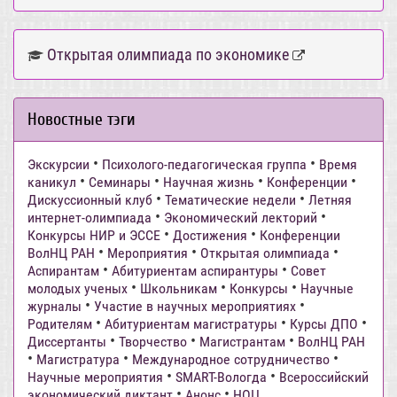
Открытая олимпиада по экономике
Новостные тэги
•
•
Экскурсии
Психолого-педагогическая группа
Время
•
•
•
•
каникул
Семинары
Научная жизнь
Конференции
•
•
Дискуссионный клуб
Тематические недели
Летняя
•
•
интернет-олимпиада
Экономический лекторий
•
•
Конкурсы НИР и ЭССЕ
Достижения
Конференции
•
•
•
ВолНЦ РАН
Мероприятия
Открытая олимпиада
•
•
Аспирантам
Абитуриентам аспирантуры
Совет
•
•
•
молодых ученых
Школьникам
Конкурсы
Научные
•
•
журналы
Участие в научных мероприятиях
•
•
•
Родителям
Абитуриентам магистратуры
Курсы ДПО
•
•
•
Диссертанты
Творчество
Магистрантам
ВолНЦ РАН
•
•
•
Магистратура
Международное сотрудничество
•
•
Научные мероприятия
SMART-Вологда
Всероссийский
•
•
экономический диктант
Анонс
НОЦ