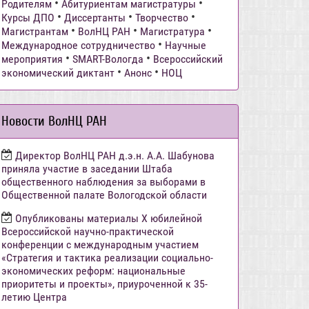
•
•
Родителям
Абитуриентам магистратуры
•
•
•
Курсы ДПО
Диссертанты
Творчество
•
•
•
Магистрантам
ВолНЦ РАН
Магистратура
•
Международное сотрудничество
Научные
•
•
мероприятия
SMART-Вологда
Всероссийский
•
•
экономический диктант
Анонс
НОЦ
Новости ВолНЦ РАН
Директор ВолНЦ РАН д.э.н. А.А. Шабунова
приняла участие в заседании Штаба
общественного наблюдения за выборами в
Общественной палате Вологодской области
Опубликованы материалы X юбилейной
Всероссийской научно-практической
конференции с международным участием
«Стратегия и тактика реализации социально-
экономических реформ: национальные
приоритеты и проекты», приуроченной к 35-
летию Центра