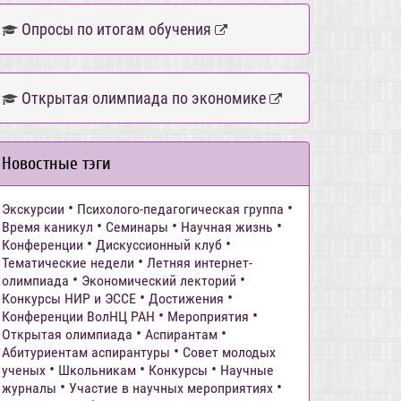
Опросы по итогам обучения
Открытая олимпиада по экономике
Новостные тэги
•
•
Экскурсии
Психолого-педагогическая группа
•
•
•
Время каникул
Семинары
Научная жизнь
•
•
Конференции
Дискуссионный клуб
•
Тематические недели
Летняя интернет-
•
•
олимпиада
Экономический лекторий
•
•
Конкурсы НИР и ЭССЕ
Достижения
•
•
Конференции ВолНЦ РАН
Мероприятия
•
•
Открытая олимпиада
Аспирантам
•
Абитуриентам аспирантуры
Совет молодых
•
•
•
ученых
Школьникам
Конкурсы
Научные
•
•
журналы
Участие в научных мероприятиях