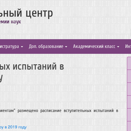
ьный центр
емии наук
истратура
Доп. образование
Академический класс
Ин
ых испытаний в
у
риентам" размещено расписание вступительных испытаний в
у в 2019 году