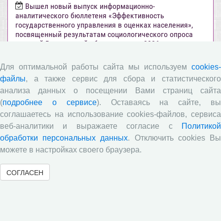
Вышел новый выпуск информационно-
аналитического бюллетеня «Эффективность
государственного управления в оценках населения»,
посвященный результатам социологического опроса
жителей Вологодской области в июне 2026 года
Развитие академической науки в регионе: круглый
Для оптимальной работы сайта мы используем
cookies-
стол с участием представителей Санкт‑Петербурга и
файлы
, а также сервис для сбора и статистического
Вологодской области
анализа данных о посещении Вами страниц сайта
Все сообщения »
(
подробнее о сервисе
). Оставаясь на сайте, в
соглашаетесь на использование cookies-файлов, сервиса
веб-аналитики и выражаете согласие с
Политикой
Объявления
обработки персональных данных
. Отключить cookies В
можете в настройках своего браузера.
Стартовал прием заявок на XI Всероссийский
конкурс научно-исследовательских работ студентов и
СОГЛАСЕН
аспирантов!
Приглашаем принять участие в XXVIII
Международном конкурсе научных работ молодежи по
экономике