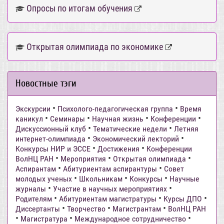
Опросы по итогам обучения
Открытая олимпиада по экономике
Новостные тэги
•
•
Экскурсии
Психолого-педагогическая группа
Время
•
•
•
•
каникул
Семинары
Научная жизнь
Конференции
•
•
Дискуссионный клуб
Тематические недели
Летняя
•
•
интернет-олимпиада
Экономический лекторий
•
•
Конкурсы НИР и ЭССЕ
Достижения
Конференции
•
•
•
ВолНЦ РАН
Мероприятия
Открытая олимпиада
•
•
Аспирантам
Абитуриентам аспирантуры
Совет
•
•
•
молодых ученых
Школьникам
Конкурсы
Научные
•
•
журналы
Участие в научных мероприятиях
•
•
•
Родителям
Абитуриентам магистратуры
Курсы ДПО
•
•
•
Диссертанты
Творчество
Магистрантам
ВолНЦ РАН
•
•
•
Магистратура
Международное сотрудничество