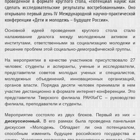
проведенное в формате круглого стола, «Потенциал науки: как
сделать исследовательские результаты востребованными». Оно
открывало первый день IV Международной научно-практической
конференции «Дети и молодежь – будущее России».
Основной идеей проведения круглого стола стало
налаживание диалога между молодежным активом и
институтами, ответственными за социализацию молодежи и
решение проблем этой социально-демографической группы.
На мероприятии в качестве участников присутствовало 27
человек: студенты и аспиранты, ученые и исследователи,
представители советов молодых ученых и специалистов,
молодежных объединений, инновационных организаций,
органов власти. Порядка десяти человек принимали в нем
участие дистанционно в формате интернет-конференции. Это
представители Тверского филиала РАНХиГС – руководство
филиала, преподаватели и студенты.
Мероприятие состояло из двух блоков. Первый из них –
дискуссионный.
В его рамках была проведена панельная
дискуссия «Молодежь. Обладает ли она потенциалом,
способным изменить будущее российского государства и
науки». Участники заслушали два расширенных доклада
«Что