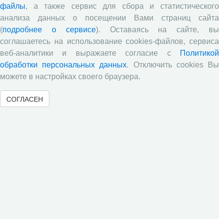
файлы
, а также сервис для сбора и статистического
Опубликованы материалы X юбилейной
анализа данных о посещении Вами страниц сайта
Всероссийской научно-практической конференции с
(
подробнее о сервисе
). Оставаясь на сайте, в
международным участием «Стратегия и тактика
реализации социально-экономических реформ:
соглашаетесь на использование cookies-файлов, сервиса
национальные приоритеты и проекты», приуроченной к
веб-аналитики и выражаете согласие с
Политикой
35-летию Центра
обработки персональных данных
. Отключить cookies В
Опубликованы материалы XI Международной научно-
можете в настройках своего браузера.
практической интернет-конференции «Глобальные
вызовы и региональное развитие в зеркале
СОГЛАСЕН
социологических измерений»
Вышел новый выпуск информационно-
аналитического бюллетеня «Эффективность
государственного управления в оценках населения»,
посвященный результатам социологического опроса
жителей Вологодской области в июне 2026 года
Развитие академической науки в регионе: круглый
стол с участием представителей Санкт‑Петербурга и
Вологодской области
Все сообщения »