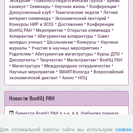
•
•
Экскурсии
Психолого-педагогическая группа
Время
•
•
•
•
каникул
Семинары
Научная жизнь
Конференции
•
•
Дискуссионный клуб
Тематические недели
Летняя
•
•
интернет-олимпиада
Экономический лекторий
•
•
Конкурсы НИР и ЭССЕ
Достижения
Конференции
•
•
•
ВолНЦ РАН
Мероприятия
Открытая олимпиада
•
•
Аспирантам
Абитуриентам аспирантуры
Совет
•
•
•
молодых ученых
Школьникам
Конкурсы
Научные
•
•
журналы
Участие в научных мероприятиях
•
•
•
Родителям
Абитуриентам магистратуры
Курсы ДПО
•
•
•
Диссертанты
Творчество
Магистрантам
ВолНЦ РАН
•
•
•
Магистратура
Международное сотрудничество
•
•
Научные мероприятия
SMART-Вологда
Всероссийский
•
•
экономический диктант
Анонс
НОЦ
Новости ВолНЦ РАН
Директор ВолНЦ РАН д.э.н. А.А. Шабунова приняла
участие в заседании Штаба общественного наблюдения
за выборами в Общественной палате Вологодской
Для оптимальной работы сайта мы используем
cookies-
области