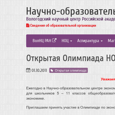
Научно-образовател
Вологодский научный центр Российской акад
Сведения об образовательной организации
ВолНЦ РАН
НОЦ
Аспирантура
Маг
Открытая Олимпиада НОЦ 
01.10.2011
Открытая олимпиада
Уважае
Ежегодно в Научно-образовательном центре эконо
для школьников 5 – 11 классов общеобразова
экономике.
Приглашаем принять участие в Олимпиаде по эконо