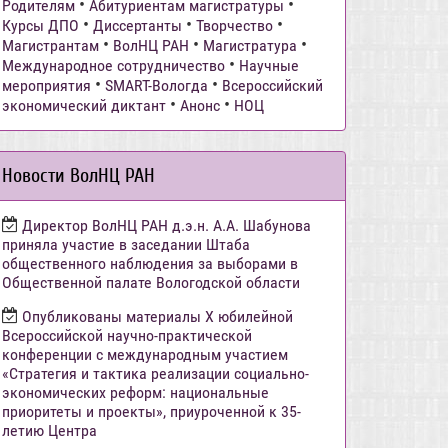
•
•
Родителям
Абитуриентам магистратуры
•
•
•
Курсы ДПО
Диссертанты
Творчество
•
•
•
Магистрантам
ВолНЦ РАН
Магистратура
•
Международное сотрудничество
Научные
•
•
мероприятия
SMART-Вологда
Всероссийский
•
•
экономический диктант
Анонс
НОЦ
Новости ВолНЦ РАН
Директор ВолНЦ РАН д.э.н. А.А. Шабунова
приняла участие в заседании Штаба
общественного наблюдения за выборами в
Общественной палате Вологодской области
Опубликованы материалы X юбилейной
Всероссийской научно-практической
конференции с международным участием
«Стратегия и тактика реализации социально-
экономических реформ: национальные
приоритеты и проекты», приуроченной к 35-
летию Центра