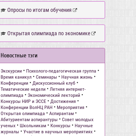
Опросы по итогам обучения
Открытая олимпиада по экономике
Новостные тэги
•
•
Экскурсии
Психолого-педагогическая группа
•
•
•
Время каникул
Семинары
Научная жизнь
•
•
Конференции
Дискуссионный клуб
•
Тематические недели
Летняя интернет-
•
•
олимпиада
Экономический лекторий
•
•
Конкурсы НИР и ЭССЕ
Достижения
•
•
Конференции ВолНЦ РАН
Мероприятия
•
•
Открытая олимпиада
Аспирантам
•
Абитуриентам аспирантуры
Совет молодых
•
•
•
ученых
Школьникам
Конкурсы
Научные
•
•
журналы
Участие в научных мероприятиях