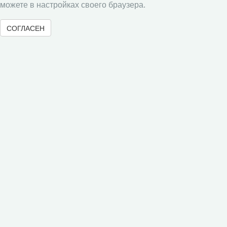
можете в настройках своего браузера.
Целевое обучение в ВолНЦ РАН
СОГЛАСЕН
Информационно-образовательная среда ВолНЦ
РАН
Часто задаваемые вопросы
Опросы по итогам обучения
Открытая олимпиада по экономике
Новостные тэги