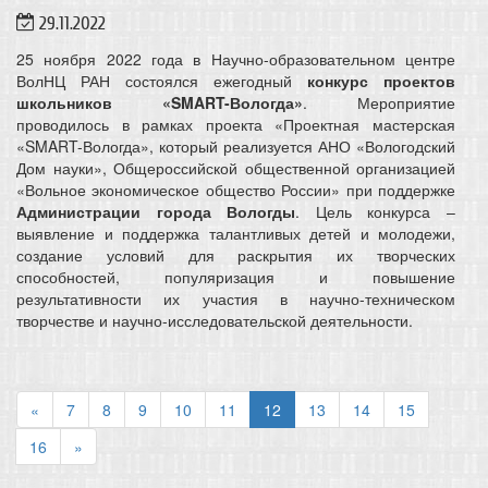
29.11.2022
25 ноября 2022 года в Научно-образовательном центре
ВолНЦ РАН состоялся ежегодный
конкурс проектов
школьников «SMART-Вологда»
. Мероприятие
проводилось в рамках проекта «Проектная мастерская
«SMART-Вологда», который реализуется АНО «Вологодский
Дом науки», Общероссийской общественной организацией
«Вольное экономическое общество России» при поддержке
Администрации города Вологды
. Цель конкурса –
выявление и поддержка талантливых детей и молодежи,
создание условий для раскрытия их творческих
способностей, популяризация и повышение
результативности их участия в научно-техническом
творчестве и научно-исследовательской деятельности.
«
7
8
9
10
11
12
13
14
15
16
»