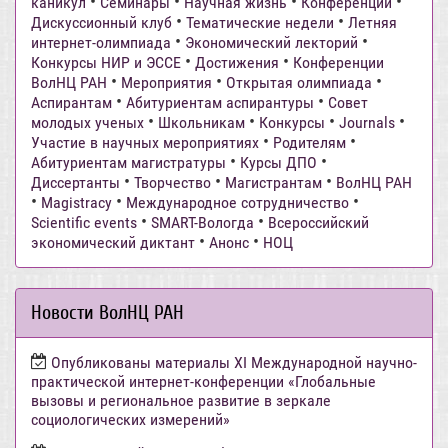
•
•
•
•
каникул
Семинары
Научная жизнь
Конференции
•
•
Дискуссионный клуб
Тематические недели
Летняя
•
•
интернет-олимпиада
Экономический лекторий
•
•
Конкурсы НИР и ЭССЕ
Достижения
Конференции
•
•
•
ВолНЦ РАН
Мероприятия
Открытая олимпиада
•
•
Аспирантам
Абитуриентам аспирантуры
Совет
•
•
•
•
молодых ученых
Школьникам
Конкурсы
Journals
•
•
Участие в научных мероприятиях
Родителям
•
•
Абитуриентам магистратуры
Курсы ДПО
•
•
•
Диссертанты
Творчество
Магистрантам
ВолНЦ РАН
•
•
•
Magistracy
Международное сотрудничество
•
•
Scientific events
SMART-Вологда
Всероссийский
•
•
экономический диктант
Анонс
НОЦ
Новости ВолНЦ РАН
Опубликованы материалы XI Международной научно-
практической интернет-конференции «Глобальные
вызовы и региональное развитие в зеркале
социологических измерений»