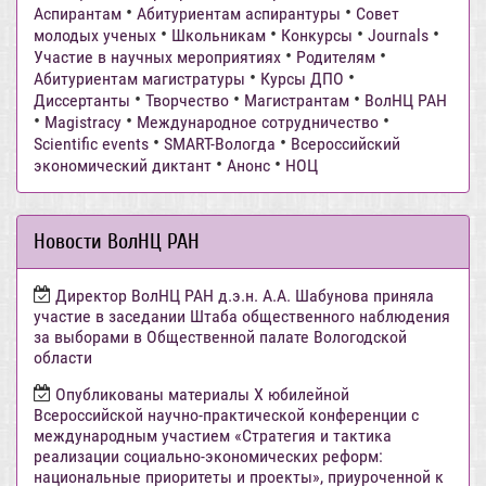
•
•
Аспирантам
Абитуриентам аспирантуры
Совет
•
•
•
•
молодых ученых
Школьникам
Конкурсы
Journals
•
•
Участие в научных мероприятиях
Родителям
•
•
Абитуриентам магистратуры
Курсы ДПО
•
•
•
Диссертанты
Творчество
Магистрантам
ВолНЦ РАН
•
•
•
Magistracy
Международное сотрудничество
•
•
Scientific events
SMART-Вологда
Всероссийский
•
•
экономический диктант
Анонс
НОЦ
Новости ВолНЦ РАН
Директор ВолНЦ РАН д.э.н. А.А. Шабунова приняла
участие в заседании Штаба общественного наблюдения
за выборами в Общественной палате Вологодской
области
Опубликованы материалы X юбилейной
Всероссийской научно-практической конференции с
международным участием «Стратегия и тактика
реализации социально-экономических реформ:
национальные приоритеты и проекты», приуроченной к