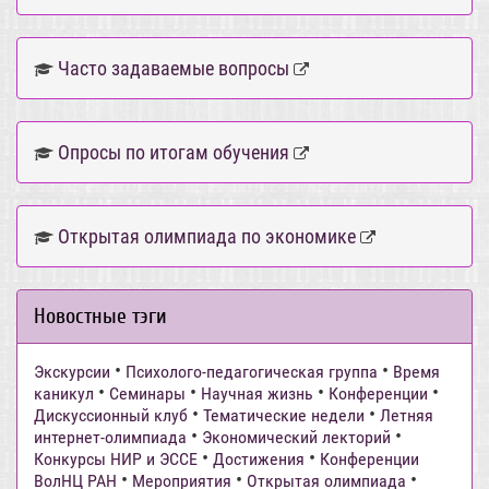
Часто задаваемые вопросы
Опросы по итогам обучения
Открытая олимпиада по экономике
Новостные тэги
•
•
Экскурсии
Психолого-педагогическая группа
Время
•
•
•
•
каникул
Семинары
Научная жизнь
Конференции
•
•
Дискуссионный клуб
Тематические недели
Летняя
•
•
интернет-олимпиада
Экономический лекторий
•
•
Конкурсы НИР и ЭССЕ
Достижения
Конференции
•
•
•
ВолНЦ РАН
Мероприятия
Открытая олимпиада