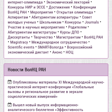
•
•
интернет-олимпиада
Экономический лекторий
•
•
Конкурсы НИР и ЭССЕ
Достижения
Конференции
•
•
•
ВолНЦ РАН
Мероприятия
Открытая олимпиада
•
•
Аспирантам
Абитуриентам аспирантуры
Совет
•
•
•
•
молодых ученых
Школьникам
Конкурсы
Journals
•
•
Участие в научных мероприятиях
Родителям
•
•
Абитуриентам магистратуры
Курсы ДПО
•
•
•
Диссертанты
Творчество
Магистрантам
ВолНЦ РАН
•
•
•
Magistracy
Международное сотрудничество
•
•
Scientific events
SMART-Вологда
Всероссийский
•
•
экономический диктант
Анонс
НОЦ
Новости ВолНЦ РАН
Опубликованы материалы XI Международной научно-
практической интернет-конференции «Глобальные
вызовы и региональное развитие в зеркале
социологических измерений»
Вышел новый выпуск информационно-
аналитического бюллетеня «Эффективность