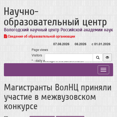
Научно-
образовательный центр
Вологодский научный центр Российской академии наук
Сведения об образовательной организации
07.08.2026
08.2026
с 01.01.2026
Page views
Visitors
* - daily average in the current month
Toggle
navigat
Магистранты ВолНЦ приняли
участие в межвузовском
конкурсе