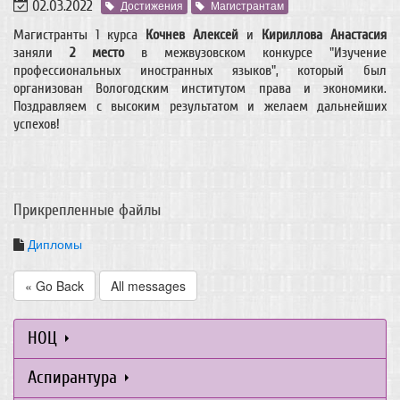
02.03.2022
Достижения
Магистрантам
Магистранты 1 курса
Кочнев Алексей
и
Кириллова Анастасия
заняли
2 место
в межвузовском конкурсе "Изучение
профессиональных иностранных языков", который был
организован Вологодским институтом права и экономики.
Поздравляем с высоким результатом и желаем дальнейших
успехов!
Прикрепленные файлы
Дипломы
« Go Back
All messages
НОЦ
Аспирантура