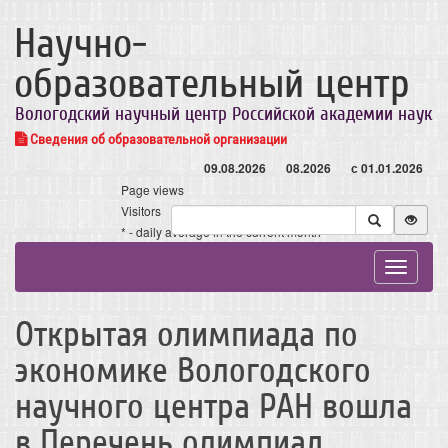
Научно-
образовательный центр
Вологодский научный центр Российской академии наук
Сведения об образовательной организации
09.08.2026
08.2026
с 01.01.2026
Page views
Visitors
* - daily average in the current month
Toggle
navigat
Открытая олимпиада по
экономике Вологодского
научного центра РАН вошла
в Перечень олимпиад