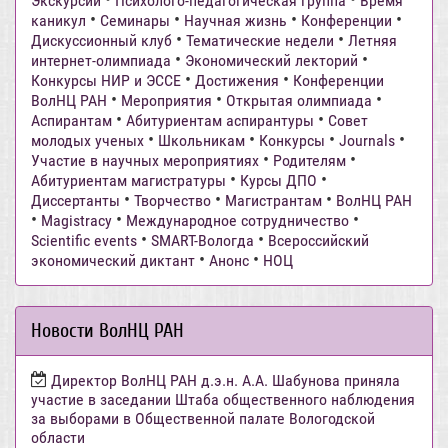
Экскурсии
Психолого-педагогическая группа
Время
•
•
•
•
каникул
Семинары
Научная жизнь
Конференции
•
•
Дискуссионный клуб
Тематические недели
Летняя
•
•
интернет-олимпиада
Экономический лекторий
•
•
Конкурсы НИР и ЭССЕ
Достижения
Конференции
•
•
•
ВолНЦ РАН
Мероприятия
Открытая олимпиада
•
•
Аспирантам
Абитуриентам аспирантуры
Совет
•
•
•
•
молодых ученых
Школьникам
Конкурсы
Journals
•
•
Участие в научных мероприятиях
Родителям
•
•
Абитуриентам магистратуры
Курсы ДПО
•
•
•
Диссертанты
Творчество
Магистрантам
ВолНЦ РАН
•
•
•
Magistracy
Международное сотрудничество
•
•
Scientific events
SMART-Вологда
Всероссийский
•
•
экономический диктант
Анонс
НОЦ
Новости ВолНЦ РАН
Директор ВолНЦ РАН д.э.н. А.А. Шабунова приняла
участие в заседании Штаба общественного наблюдения
за выборами в Общественной палате Вологодской
области