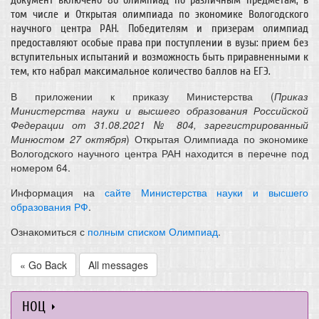
документ включено 86 олимпиад по различным предметам, в
том числе и Открытая олимпиада по экономике Вологодского
научного центра РАН. Победителям и призерам олимпиад
предоставляют особые права при поступлении в вузы: прием без
вступительных испытаний и возможность быть приравненными к
тем, кто набрал максимальное количество баллов на ЕГЭ.
В приложении к приказу Министерства (
Приказ
Министерства науки и высшего образования Российской
Федерации от 31.08.2021 № 804, зарегистрированный
Минюстом 27 октября
) Открытая Олимпиада по экономике
Вологодского научного центра РАН находится в перечне под
номером 64.
Информация на
сайте Министерства науки и высшего
образования РФ
.
Ознакомиться с
полным списком Олимпиад
.
« Go Back
All messages
НОЦ