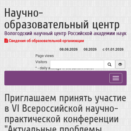
Научно-
образовательный центр
Вологодский научный центр Российской академии наук
Сведения об образовательной организации
08.08.2026
08.2026
с 01.01.2026
Page views
Visitors
* - daily average in the current month
Toggle
navigat
Приглашаем принять участие
в VI Всероссийской научно-
практической конференции
"Актуальные проблемы