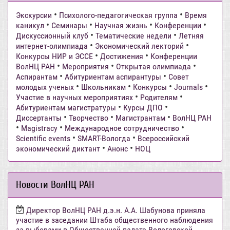
•
•
Экскурсии
Психолого-педагогическая группа
Время
•
•
•
•
каникул
Семинары
Научная жизнь
Конференции
•
•
Дискуссионный клуб
Тематические недели
Летняя
•
•
интернет-олимпиада
Экономический лекторий
•
•
Конкурсы НИР и ЭССЕ
Достижения
Конференции
•
•
•
ВолНЦ РАН
Мероприятия
Открытая олимпиада
•
•
Аспирантам
Абитуриентам аспирантуры
Совет
•
•
•
•
молодых ученых
Школьникам
Конкурсы
Journals
•
•
Участие в научных мероприятиях
Родителям
•
•
Абитуриентам магистратуры
Курсы ДПО
•
•
•
Диссертанты
Творчество
Магистрантам
ВолНЦ РАН
•
•
•
Magistracy
Международное сотрудничество
•
•
Scientific events
SMART-Вологда
Всероссийский
•
•
экономический диктант
Анонс
НОЦ
Новости ВолНЦ РАН
Директор ВолНЦ РАН д.э.н. А.А. Шабунова приняла
участие в заседании Штаба общественного наблюдения
за выборами в Общественной палате Вологодской