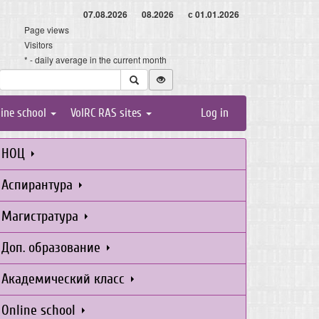
07.08.2026
08.2026
с 01.01.2026
Page views
Visitors
* - daily average in the current month
line school
VolRC RAS sites
Log in
НОЦ
Аспирантура
Магистратура
Доп. образование
Академический класс
Online school