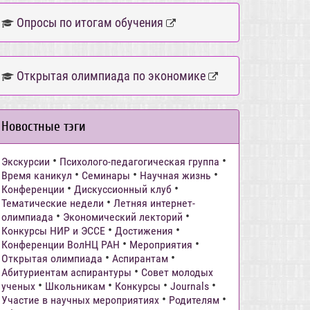
Опросы по итогам обучения
Открытая олимпиада по экономике
Новостные тэги
•
•
Экскурсии
Психолого-педагогическая группа
•
•
•
Время каникул
Семинары
Научная жизнь
•
•
Конференции
Дискуссионный клуб
•
Тематические недели
Летняя интернет-
•
•
олимпиада
Экономический лекторий
•
•
Конкурсы НИР и ЭССЕ
Достижения
•
•
Конференции ВолНЦ РАН
Мероприятия
•
•
Открытая олимпиада
Аспирантам
•
Абитуриентам аспирантуры
Совет молодых
•
•
•
•
ученых
Школьникам
Конкурсы
Journals
•
•
Участие в научных мероприятиях
Родителям