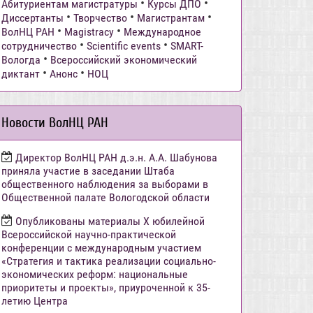
•
•
Абитуриентам магистратуры
Курсы ДПО
•
•
•
Диссертанты
Творчество
Магистрантам
•
•
ВолНЦ РАН
Magistracy
Международное
•
•
сотрудничество
Scientific events
SMART-
•
Вологда
Всероссийский экономический
•
•
диктант
Анонс
НОЦ
Новости ВолНЦ РАН
Директор ВолНЦ РАН д.э.н. А.А. Шабунова
приняла участие в заседании Штаба
общественного наблюдения за выборами в
Общественной палате Вологодской области
Опубликованы материалы X юбилейной
Всероссийской научно-практической
конференции с международным участием
«Стратегия и тактика реализации социально-
экономических реформ: национальные
приоритеты и проекты», приуроченной к 35-
летию Центра