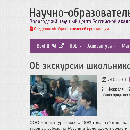
Научно-образовател
Вологодский научный центр Российской акад
Сведения об образовательной организации
ВолНЦ РАН
НОЦ
Аспирантура
Маг
Об экскурсии школьнико
24.02.2011
2 февраля 2
общегородского
ООО «Белка-тур вояж» с 1992 года работает на т
туров за рубеж, по России и Вологодской област