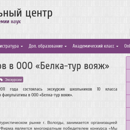
ьный центр
емии наук
истратура
Доп. образование
Академический класс
On
в в ООО «Белка-тур вояж»
Экскурсии
011 года состоялась экскурсия школьников 10 класса
 факультатива в ООО «Белка-тур вояж».
уристическом рынке г. Вологды, занимается организацией
и. Фирма является многократным победителем конкурса «Мы