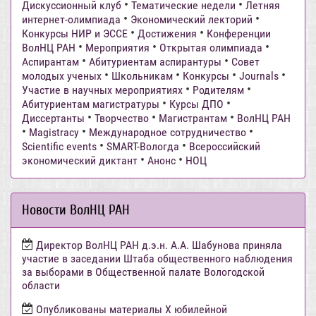
•
•
Дискуссионный клуб
Тематические недели
Летняя
•
•
интернет-олимпиада
Экономический лекторий
•
•
Конкурсы НИР и ЭССЕ
Достижения
Конференции
•
•
•
ВолНЦ РАН
Мероприятия
Открытая олимпиада
•
•
Аспирантам
Абитуриентам аспирантуры
Совет
•
•
•
•
молодых ученых
Школьникам
Конкурсы
Journals
•
•
Участие в научных мероприятиях
Родителям
•
•
Абитуриентам магистратуры
Курсы ДПО
•
•
•
Диссертанты
Творчество
Магистрантам
ВолНЦ РАН
•
•
•
Magistracy
Международное сотрудничество
•
•
Scientific events
SMART-Вологда
Всероссийский
•
•
экономический диктант
Анонс
НОЦ
Новости ВолНЦ РАН
Директор ВолНЦ РАН д.э.н. А.А. Шабунова приняла
участие в заседании Штаба общественного наблюдения
за выборами в Общественной палате Вологодской
области
Опубликованы материалы X юбилейной