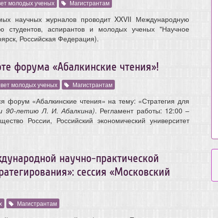
ет молодых ученых
Магистрантам
мых научных журналов проводит XXVII Международную
ию студентов, аспирантов и молодых ученых "Научное
ноярск, Российская Федерация).
оте форума «Абалкинские чтения»!
вет молодых ученых
Магистрантам
я форум «Абалкинские чтения» на тему: «Стратегия для
 90-летию Л. И. Абалкина)
. Регламент работы: 12:00 –
щество России, Российский экономический университет
ждународной научно-практической
ратегирования»: сессия «Московский
х
Магистрантам