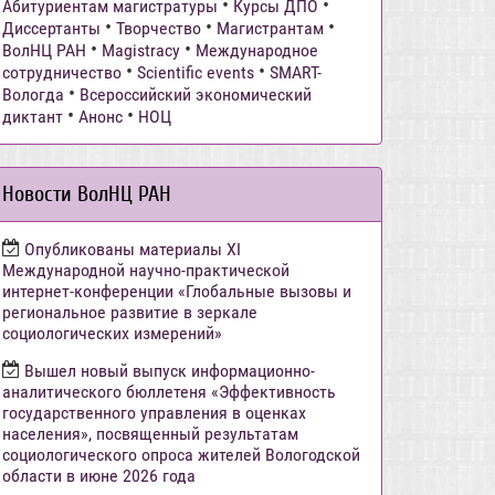
•
•
Абитуриентам магистратуры
Курсы ДПО
•
•
•
Диссертанты
Творчество
Магистрантам
•
•
ВолНЦ РАН
Magistracy
Международное
•
•
сотрудничество
Scientific events
SMART-
•
Вологда
Всероссийский экономический
•
•
диктант
Анонс
НОЦ
Новости ВолНЦ РАН
Опубликованы материалы XI
Международной научно-практической
интернет-конференции «Глобальные вызовы и
региональное развитие в зеркале
социологических измерений»
Вышел новый выпуск информационно-
аналитического бюллетеня «Эффективность
государственного управления в оценках
населения», посвященный результатам
социологического опроса жителей Вологодской
области в июне 2026 года