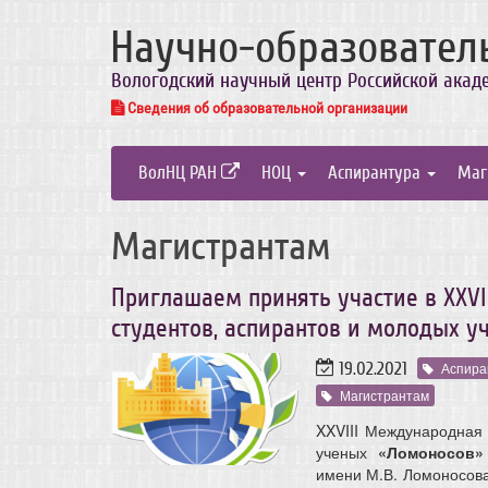
Научно-образовател
Вологодский научный центр Российской акад
Сведения об образовательной организации
ВолНЦ РАН
НОЦ
Аспирантура
Маг
Магистрантам
Приглашаем принять участие в XXV
студентов, аспирантов и молодых у
19.02.2021
Аспира
Магистрантам
XXVIII Международная
ученых
«Ломоносов»
имени М.В. Ломоносов