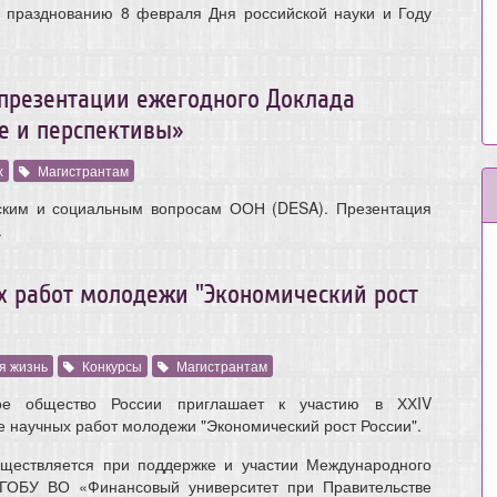
 празднованию 8 февраля Дня российской науки и Году
 презентации ежегодного Доклада
е и перспективы»
х
Магистрантам
ским и социальным вопросам ООН (DESA). Презентация
.
х работ молодежи "Экономический рост
я жизнь
Конкурсы
Магистрантам
кое общество России приглашает к участию в ХХIV
е научных работ молодежи "Экономический рост России".
уществляется при поддержке и участии Международного
ФГОБУ ВО «Финансовый университет при Правительстве