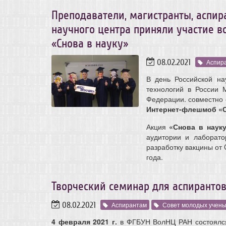
Преподаватели, магистранты, аспи
научного центра приняли участие 
«Снова в науку»
08.02.2021
Аспир
В день Российской на
технологий в России 
Федерации. совместно 
Интернет-флешмоб «С
Акция
«Снова в наук
аудитории и лаборато
разработку вакцины от 
года.
Творческий семинар для аспирантов
08.02.2021
Аспирантам
Совет молодых учен
4 февраля 2021 г.
в ФГБУН ВолНЦ РАН состоялся 