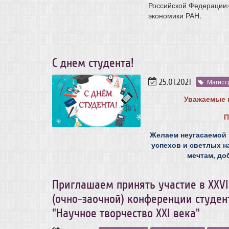
Российской Федерации»
экономики РАН.
С днем студента!
25.01.2021
Магист
Уважаемые м
П
Желаем неугасаемой 
успехов и светлых н
мечтам, до
Приглашаем принять участие в XXV
(очно-заочной) конференции студен
"Научное творчество XXI века"