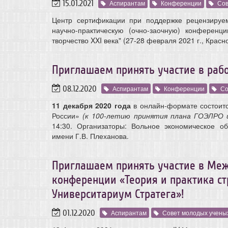
15.01.2021
Аспирантам
Конференции
Сов
Центр сертификации при поддержке рецензируе
научно-практическую (очно-заочную) конференц
творчество XXI века" (27-28 февраля 2021 г., Крас
Приглашаем принять участие в раб
08.12.2020
Аспирантам
Конференции
Со
1
1 декабря 2020 года
в онлайн-формате состоитс
России»
(к 100-летию принятия плана ГОЭЛРО и
14:30. Организаторы: Вольное экономическое об
имени Г.В. Плеханова.
Приглашаем принять участие в Ме
конференции «Теория и практика ст
Университариум Стратега»!
01.12.2020
Аспирантам
Совет молодых учены