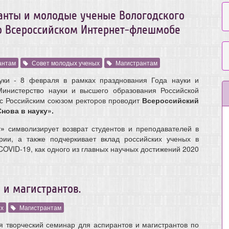
ранты и молодые ученые Вологодского
во Всероссийском Интернет-флешмобе
антам
Совет молодых ученых
Магистрантам
уки - 8 февраля в рамках празднования Года науки и
Министерство науки и высшего образования Российской
с Российским союзом ректоров проводит
Всероссийский
нова в науку».
у»
символизирует возврат студентов и преподавателей в
рии, а также подчеркивает вклад российских ученых в
COVID-19, как одного из главных научных достижений 2020
 и магистрантов.
ых
Магистрантам
творческий семинар для аспирантов и магистрантов по