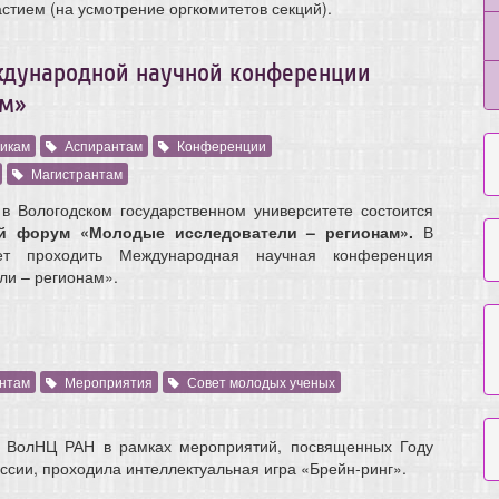
стием (на усмотрение оргкомитетов секций).
ждународной научной конференции
ам»
икам
Аспирантам
Конференции
Магистрантам
в Вологодском государственном университете состоится
й форум «Молодые исследователи – регионам».
В
т проходить Международная научная конференция
и – регионам».
нтам
Мероприятия
Совет молодых ученых
 ВолНЦ РАН в рамках мероприятий, посвященных Году
оссии, проходила интеллектуальная игра «Брейн-ринг».