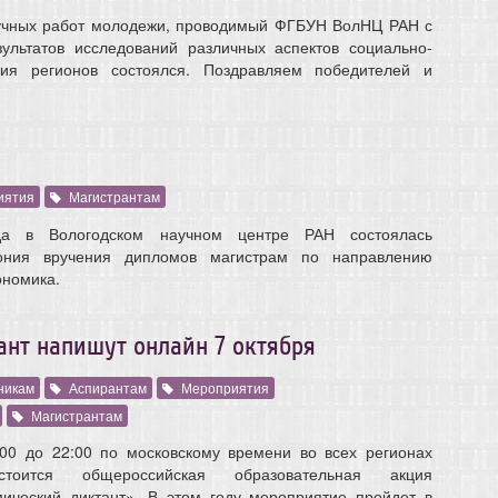
учных работ молодежи, проводимый ФГБУН ВолНЦ РАН с
ультатов исследований различных аспектов социально-
ития регионов состоялся. Поздравляем победителей и
иятия
Магистрантам
а в Вологодском научном центре РАН состоялась
ония вручения дипломов магистрам по направлению
ономика.
ант напишут онлайн 7 октября
никам
Аспирантам
Мероприятия
Магистрантам
:00 до 22:00 по московскому времени во всех регионах
оится общероссийская образовательная акция
мический диктант». В этом году мероприятие пройдет в