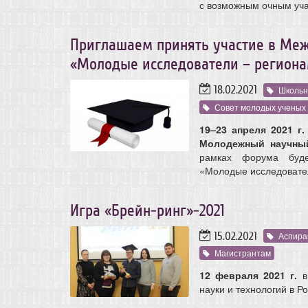
с возможным очным уча
Приглашаем принять участие в Ме
«Молодые исследователи – регион
18.02.2021
Школьн
Совет молодых ученых
19–23 апреля 2021 г.
Молодежный научны
рамках форума буде
«Молодые исследовател
Игра «Брейн-ринг»-2021
15.02.2021
Аспира
Магистрантам
12 февраля 2021 г.
в
науки и технологий в Р