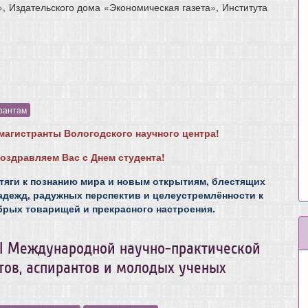
, Издательского дома «Экономическая газета», Института
рантам
агистранты Вологодского научного центра!
оздравляем Вас с Днем студента!
тяги к познанию мира и новым открытиям, блестящих
адежд, радужных перспектив и целеустремлённости к
брых товарищей и прекрасного настроения.
II Международной научно-практической
тов, аспирантов и молодых ученых