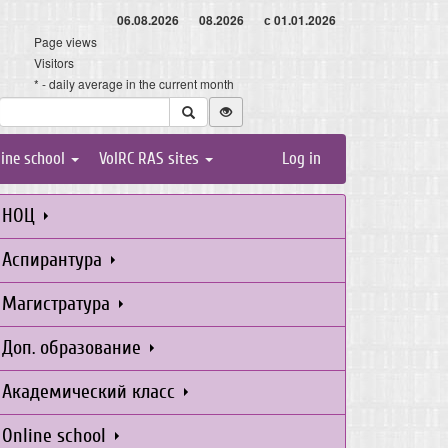
06.08.2026
08.2026
с 01.01.2026
Page views
Visitors
* - daily average in the current month
line school
VolRC RAS sites
Log in
НОЦ
Аспирантура
Магистратура
Доп. образование
Академический класс
Online school