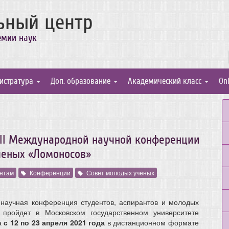
ьный центр
емии наук
истратура
Доп. образование
Академический класс
On
III Международной научной конференции
ченых «Ломоносов»
нтам
Конференции
Совет молодых ученых
 научная конференция студентов, аспирантов и молодых
пройдет в Московском государственном университете
а
с 12 по 23 апреля 2021 года
в дистанционном формате