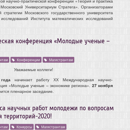
ной научно-практической конференции «Теория и практика
Московский Университариум Стратега». Организаторами
стратегии Московского государственного университета
 исследований Института математических исследований
еская конференция «Молодые ученые –
нтам
Конференции
Магистрантам
Уважаемые коллеги!
 года
начинает работу ХХ Международная научно-
нция «Молодые ученые – экономике региона».
27 ноября
ится пленарное заседание.
са научных работ молодежи по вопросам
я территорий-2020!
нтам
Конкурсы
Магистрантам