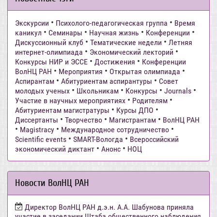
•
•
Экскурсии
Психолого-педагогическая группа
Время
•
•
•
•
каникул
Семинары
Научная жизнь
Конференции
•
•
Дискуссионный клуб
Тематические недели
Летняя
•
•
интернет-олимпиада
Экономический лекторий
•
•
Конкурсы НИР и ЭССЕ
Достижения
Конференции
•
•
•
ВолНЦ РАН
Мероприятия
Открытая олимпиада
•
•
Аспирантам
Абитуриентам аспирантуры
Совет
•
•
•
•
молодых ученых
Школьникам
Конкурсы
Journals
•
•
Участие в научных мероприятиях
Родителям
•
•
Абитуриентам магистратуры
Курсы ДПО
•
•
•
Диссертанты
Творчество
Магистрантам
ВолНЦ РАН
•
•
•
Magistracy
Международное сотрудничество
•
•
Scientific events
SMART-Вологда
Всероссийский
•
•
экономический диктант
Анонс
НОЦ
Новости ВолНЦ РАН
Директор ВолНЦ РАН д.э.н. А.А. Шабунова приняла
участие в заседании Штаба общественного наблюдения