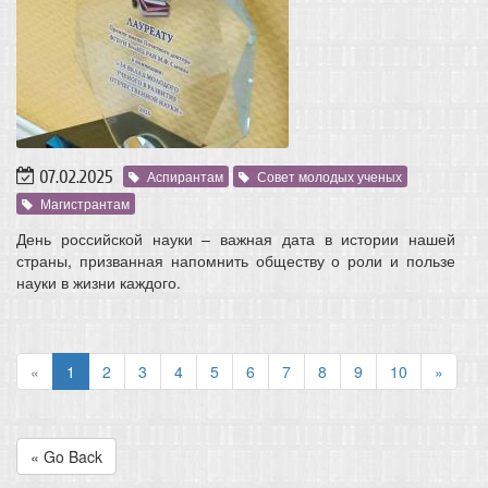
07.02.2025
Аспирантам
Совет молодых ученых
Магистрантам
День российской науки – важная дата в истории нашей
страны, призванная напомнить обществу о роли и пользе
науки в жизни каждого.
«
1
2
3
4
5
6
7
8
9
10
»
« Go Back