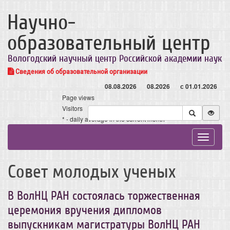
Научно-
образовательный центр
Вологодский научный центр Российской академии наук
Сведения об образовательной организации
08.08.2026
08.2026
с 01.01.2026
Page views
Visitors
* - daily average in the current month
Toggle
navigat
Совет молодых ученых
В ВолНЦ РАН состоялась торжественная
церемония вручения дипломов
выпускникам магистратуры ВолНЦ РАН