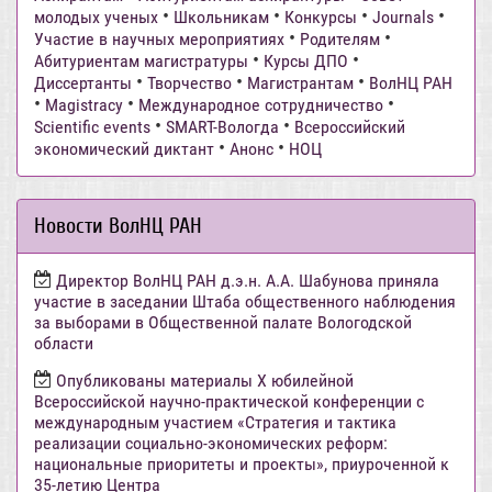
•
•
•
•
молодых ученых
Школьникам
Конкурсы
Journals
•
•
Участие в научных мероприятиях
Родителям
•
•
Абитуриентам магистратуры
Курсы ДПО
•
•
•
Диссертанты
Творчество
Магистрантам
ВолНЦ РАН
•
•
•
Magistracy
Международное сотрудничество
•
•
Scientific events
SMART-Вологда
Всероссийский
•
•
экономический диктант
Анонс
НОЦ
Новости ВолНЦ РАН
Директор ВолНЦ РАН д.э.н. А.А. Шабунова приняла
участие в заседании Штаба общественного наблюдения
за выборами в Общественной палате Вологодской
области
Опубликованы материалы X юбилейной
Всероссийской научно-практической конференции с
международным участием «Стратегия и тактика
реализации социально-экономических реформ:
национальные приоритеты и проекты», приуроченной к
35-летию Центра