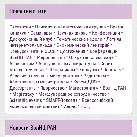
Новостные тэги
•
•
Экскурсии
Психолого-педагогическая группа
Время
•
•
•
•
каникул
Семинары
Научная жизнь
Конференции
•
•
Дискуссионный клуб
Тематические недели
Летняя
•
•
интернет-олимпиада
Экономический лекторий
•
•
Конкурсы НИР и ЭССЕ
Достижения
Конференции
•
•
•
ВолНЦ РАН
Мероприятия
Открытая олимпиада
•
•
Аспирантам
Абитуриентам аспирантуры
Совет
•
•
•
•
молодых ученых
Школьникам
Конкурсы
Journals
•
•
Участие в научных мероприятиях
Родителям
•
•
Абитуриентам магистратуры
Курсы ДПО
•
•
•
Диссертанты
Творчество
Магистрантам
ВолНЦ РАН
•
•
•
Magistracy
Международное сотрудничество
•
•
Scientific events
SMART-Вологда
Всероссийский
•
•
экономический диктант
Анонс
НОЦ
Новости ВолНЦ РАН