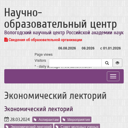
Научно-
образовательный центр
Вологодский научный центр Российской академии наук
Сведения об образовательной организации
06.08.2026
08.2026
с 01.01.2026
Page views
Visitors
* - daily average in the current month
Toggle
navigat
Экономический лекторий
Экономический лекторий
28.03.2024
Аспирантам
Мероприятия
Экономический лекторий
Совет молодых ученых