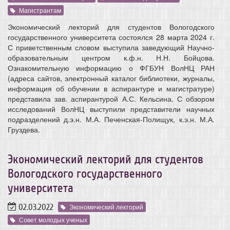
Магистрантам
Экономический лекторий для студентов Вологодского
государственного университета состоялся 28 марта 2024 г.
С приветственным словом выступила заведующий Научно-
образовательным центром к.ф.н. Н.Н. Бойцова.
Ознакомительную информацию о ФГБУН ВолНЦ РАН
(адреса сайтов, электронный каталог библиотеки, журналы,
информация об обучении в аспирантуре и магистратуре)
представила зав. аспирантурой А.С. Кельсина. С обзором
исследований ВолНЦ выступили представители научных
подразделений д.э.н. М.А. Печенская-Полищук, к.э.н. М.А.
Груздева.
Экономический лекторий для студентов
Вологодского государственного
университета
02.03.2022
Экономический лекторий
Совет молодых ученых