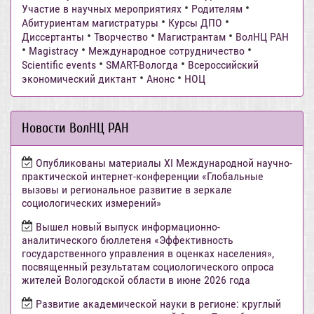
•
•
Участие в научных мероприятиях
Родителям
•
•
Абитуриентам магистратуры
Курсы ДПО
•
•
•
Диссертанты
Творчество
Магистрантам
ВолНЦ РАН
•
•
•
Magistracy
Международное сотрудничество
•
•
Scientific events
SMART-Вологда
Всероссийский
•
•
экономический диктант
Анонс
НОЦ
Новости ВолНЦ РАН
Опубликованы материалы XI Международной научно-
практической интернет-конференции «Глобальные
вызовы и региональное развитие в зеркале
социологических измерений»
Вышел новый выпуск информационно-
аналитического бюллетеня «Эффективность
государственного управления в оценках населения»,
посвященный результатам социологического опроса
жителей Вологодской области в июне 2026 года
Развитие академической науки в регионе: круглый