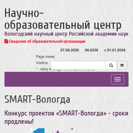
Научно-
образовательный центр
Вологодский научный центр Российской академии наук
Сведения об образовательной организации
07.08.2026
08.2026
с 01.01.2026
Page views
Visitors
* - daily average in the current month
Toggle
navigat
SMART-Вологда
Конкурс проектов «SMART-Вологда» - сроки
продлены!