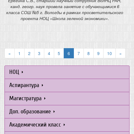
Ерегина С.В., старший научный сотрудник ВолНЦ РАН,
канд. геогр. наук провела занятие с обучающимися 6
класса СОШ №5 г. Вологды в рамках просветительского
проекта НОЦ «Школа зеленой экономики».
«
1
2
3
4
5
6
7
8
9
10
»
НОЦ
Аспирантура
Магистратура
Доп. образование
Академический класс