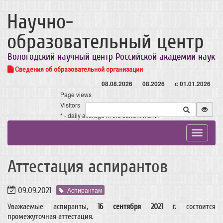
Научно-
образовательный центр
Вологодский научный центр Российской академии наук
Сведения об образовательной организации
08.08.2026
08.2026
с 01.01.2026
Page views
Visitors
* - daily average in the current month
Toggle
navigat
Аттестация аспирантов
09.09.2021
Аспирантам
Уважаемые аспиранты,
16 сентября 2021 г.
состоится
промежуточная аттестация.