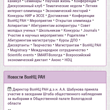
•
•
•
•
каникул
Семинары
Научная жизнь
Конференции
•
•
Дискуссионный клуб
Тематические недели
Летняя
•
•
интернет-олимпиада
Экономический лекторий
•
•
Конкурсы НИР и ЭССЕ
Достижения
Конференции
•
•
•
ВолНЦ РАН
Мероприятия
Открытая олимпиада
•
•
Аспирантам
Абитуриентам аспирантуры
Совет
•
•
•
•
молодых ученых
Школьникам
Конкурсы
Journals
•
•
Участие в научных мероприятиях
Родителям
•
•
Абитуриентам магистратуры
Курсы ДПО
•
•
•
Диссертанты
Творчество
Магистрантам
ВолНЦ РАН
•
•
•
Magistracy
Международное сотрудничество
•
•
Scientific events
SMART-Вологда
Всероссийский
•
•
экономический диктант
Анонс
НОЦ
Новости ВолНЦ РАН
Директор ВолНЦ РАН д.э.н. А.А. Шабунова приняла
участие в заседании Штаба общественного наблюдения
за выборами в Общественной палате Вологодской
области