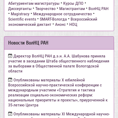
•
•
Абитуриентам магистратуры
Курсы ДПО
•
•
•
Диссертанты
Творчество
Магистрантам
ВолНЦ РАН
•
•
•
Magistracy
Международное сотрудничество
•
•
Scientific events
SMART-Вологда
Всероссийский
•
•
экономический диктант
Анонс
НОЦ
Новости ВолНЦ РАН
Директор ВолНЦ РАН д.э.н. А.А. Шабунова приняла
участие в заседании Штаба общественного наблюдения
за выборами в Общественной палате Вологодской
области
Опубликованы материалы X юбилейной
Всероссийской научно-практической конференции с
международным участием «Стратегия и тактика
реализации социально-экономических реформ:
национальные приоритеты и проекты», приуроченной к
35-летию Центра
Опубликованы материалы XI Международной научно-