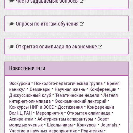
Часто задаваемые вопросы
Опросы по итогам обучения
Открытая олимпиада по экономике
Новостные тэги
•
•
Экскурсии
Психолого-педагогическая группа
Время
•
•
•
•
каникул
Семинары
Научная жизнь
Конференции
•
•
Дискуссионный клуб
Тематические недели
Летняя
•
•
интернет-олимпиада
Экономический лекторий
•
•
Конкурсы НИР и ЭССЕ
Достижения
Конференции
•
•
•
ВолНЦ РАН
Мероприятия
Открытая олимпиада
•
•
Аспирантам
Абитуриентам аспирантуры
Совет
•
•
•
•
молодых ученых
Школьникам
Конкурсы
Journals
•
•
Участие в научных мероприятиях
Родителям