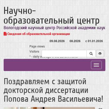
Научно-
образовательный центр
Вологодский научный центр Российской академии наук
Сведения об образовательной организации
09.08.2026
08.2026
с 01.01.2026
Page views
Visitors
* - daily average in the current month
Toggle
navigat
Поздравляем с защитой
докторской диссертации
Попова Андрея Васильевича!