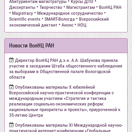
•
•
Абитуриентам магистратуры
Курсы ДПО
•
•
•
Диссертанты
Творчество
Магистрантам
ВолНЦ РАН
•
•
•
Magistracy
Международное сотрудничество
•
•
Scientific events
SMART-Вологда
Всероссийский
•
•
экономический диктант
Анонс
НОЦ
Новости ВолНЦ РАН
Директор ВолНЦ РАН д.э.н. А.А. Шабунова приняла
участие в заседании Штаба общественного наблюдения
за выборами в Общественной палате Вологодской
области
Опубликованы материалы X юбилейной
Всероссийской научно-практической конференции с
международным участием «Стратегия и тактика
реализации социально-экономических реформ:
национальные приоритеты и проекты», приуроченной к
35-летию Центра
Опубликованы материалы XI Международной научно-
практической интернет-конференции «Глобальные