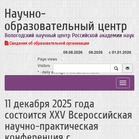
Научно-
образовательный центр
Вологодский научный центр Российской академии наук
Сведения об образовательной организации
09.08.2026
08.2026
с 01.01.2026
Page views
Visitors
* - daily average in the current month
Toggle
navigat
11 декабря 2025 года
состоится ХХV Всероссийская
научно-практическая
конференция с