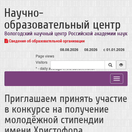
Научно-
образовательный центр
Вологодский научный центр Российской академии наук
Сведения об образовательной организации
08.08.2026
08.2026
с 01.01.2026
Page views
Visitors
* - daily average in the current month
Toggle
navigat
Приглашаем принять участие
в конкурсе на получение
молодёжной стипендии
имени Христофора