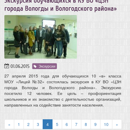
Экскурсия обучающихся в КУ ВО «ЦЗН
города Вологды и Вологодского района»
01.06.2015
Экскурсии
27 апреля 2015 года для обучающихся 10 «в» класса
МОУ «Лицей №32» состоялась экскурсия в КУ ВО «ЦЗН
города Вологды и Вологодского района». Экскурсию
посетило 12 человек. Ее цель – профориентация
школьников и их знакомство с деятельностью организаций,
направленных на содействие занятости населения.
«
1
2
3
4
5
6
7
8
9
10
»