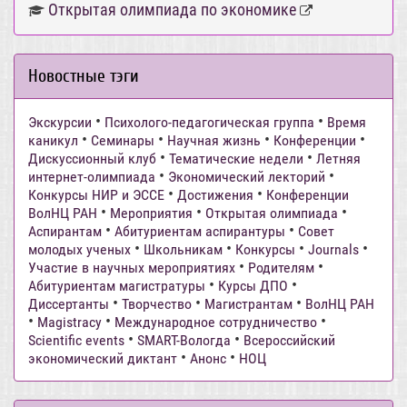
Открытая олимпиада по экономике
Новостные тэги
•
•
Экскурсии
Психолого-педагогическая группа
Время
•
•
•
•
каникул
Семинары
Научная жизнь
Конференции
•
•
Дискуссионный клуб
Тематические недели
Летняя
•
•
интернет-олимпиада
Экономический лекторий
•
•
Конкурсы НИР и ЭССЕ
Достижения
Конференции
•
•
•
ВолНЦ РАН
Мероприятия
Открытая олимпиада
•
•
Аспирантам
Абитуриентам аспирантуры
Совет
•
•
•
•
молодых ученых
Школьникам
Конкурсы
Journals
•
•
Участие в научных мероприятиях
Родителям
•
•
Абитуриентам магистратуры
Курсы ДПО
•
•
•
Диссертанты
Творчество
Магистрантам
ВолНЦ РАН
•
•
•
Magistracy
Международное сотрудничество
•
•
Scientific events
SMART-Вологда
Всероссийский
•
•
экономический диктант
Анонс
НОЦ