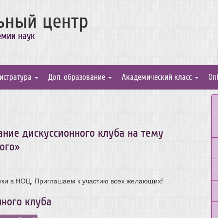
ьный центр
емии наук
истратура
Доп. образование
Академический класс
On
дание дискуссионного клуба на тему
ого»
ки в НОЦ. Приглашаем к участию всех желающих!
нного клуба