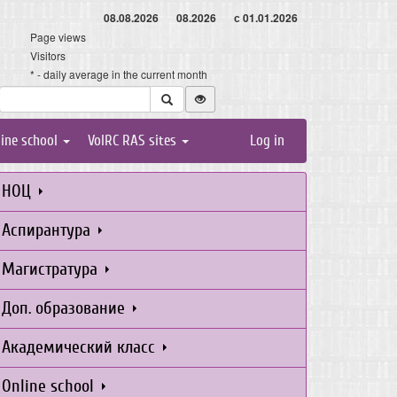
08.08.2026
08.2026
с 01.01.2026
Page views
Visitors
* - daily average in the current month
line school
VolRC RAS sites
Log in
НОЦ
Аспирантура
Магистратура
Доп. образование
Академический класс
Online school