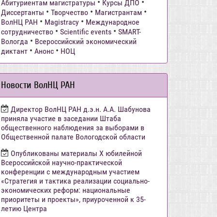
•
•
Абитуриентам магистратуры
Курсы ДПО
•
•
•
Диссертанты
Творчество
Магистрантам
•
•
ВолНЦ РАН
Magistracy
Международное
•
•
сотрудничество
Scientific events
SMART-
•
Вологда
Всероссийский экономический
•
•
диктант
Анонс
НОЦ
Новости ВолНЦ РАН
Директор ВолНЦ РАН д.э.н. А.А. Шабунова
приняла участие в заседании Штаба
общественного наблюдения за выборами в
Общественной палате Вологодской области
Опубликованы материалы X юбилейной
Всероссийской научно-практической
конференции с международным участием
«Стратегия и тактика реализации социально-
экономических реформ: национальные
приоритеты и проекты», приуроченной к 35-
летию Центра