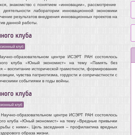
хся, знакомство с понятием «инновации», рассмотрение
й деятельности лаборатории инновационной экономики
учение результатов внедрения инновационных проектов на
тив данной работы.
нного клуба
ссионный клуб
Научно-образовательном центре ИСЭРТ РАН состоялось
нного клуба «Юный экономист» на тему «Память без
ия – воспитание исторической грамотности, формирование
озиции, чувства патриотизма, гордости и сопричастности с
ческими событиями в годы войны.
нного клуба
сионный клуб
в Научно-образовательном центре ИСЭРТ РАН состоялось
ого клуба «Юный экономист» на тему «Вредные привычки
рьбы с ними». Цель заседания – профилактика вредных
здорового образа жизни.