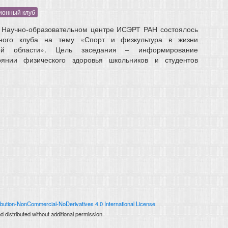
ионный клуб
в Научно-образовательном центре ИСЭРТ РАН состоялось
нного клуба на тему «Спорт и физкультура в жизни
кой области». Цель заседания – информирование
янии физического здоровья школьников и студентов
bution-NonCommercial-NoDerivatives 4.0 International License
 distributed without additional permission