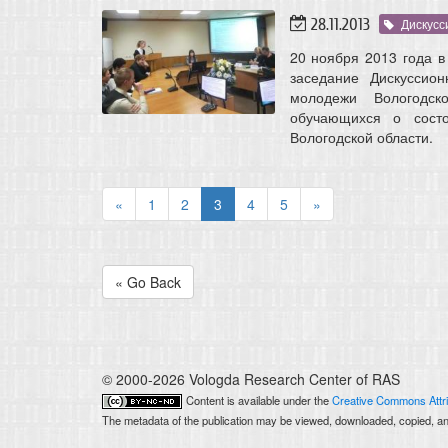
28.11.2013
Дискусс
20 ноября 2013 года 
заседание Дискуссио
молодежи Вологодс
обучающихся о состо
Вологодской области.
«
1
2
3
4
5
»
« Go Back
© 2000-2026 Vologda Research Center of RAS
Content is available under the
Creative Commons Attri
The metadata of the publication may be viewed, downloaded, copied, and