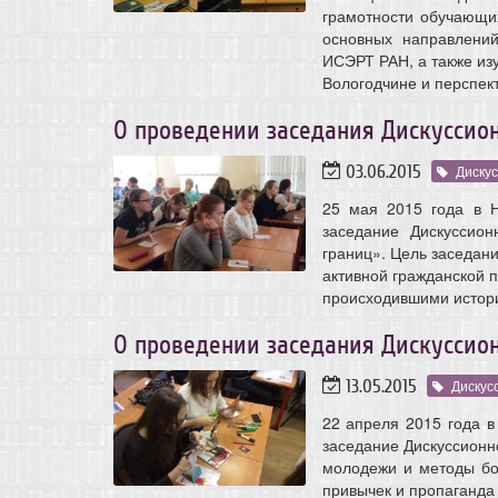
грамотности обучающи
основных направлени
ИСЭРТ РАН, а также из
Вологодчине и перспек
О проведении заседания Дискуссио
03.06.2015
Диску
25 мая 2015 года в 
заседание Дискуссио
границ». Цель заседан
активной гражданской п
происходившими истори
О проведении заседания Дискуссио
13.05.2015
Дискус
22 апреля 2015 года 
заседание Дискуссионн
молодежи и методы бо
привычек и пропаганда 