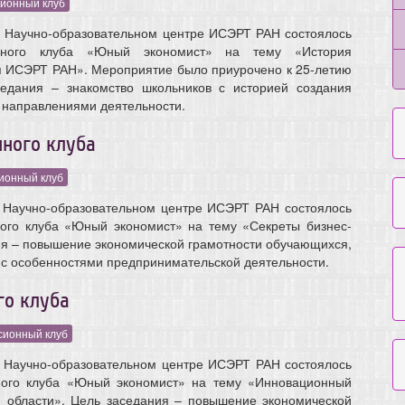
сионный клуб
в Научно-образовательном центре ИСЭРТ РАН состоялось
онного клуба «Юный экономист» на тему «История
я ИСЭРТ РАН». Мероприятие было приурочено к 25-летию
едания – знакомство школьников с историей создания
 направлениями деятельности.
нного клуба
ионный клуб
в Научно-образовательном центре ИСЭРТ РАН состоялось
ного клуба «Юный экономист» на тему «Секреты бизнес-
ия – повышение экономической грамотности обучающихся,
 с особенностями предпринимательской деятельности.
го клуба
сионный клуб
в Научно-образовательном центре ИСЭРТ РАН состоялось
ного клуба «Юный экономист» на тему «Инновационный
й области». Цель заседания – повышение экономической