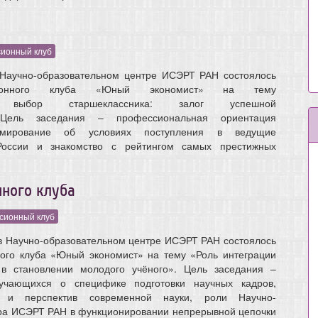
сионный клуб
 Научно-образовательном центре ИСЭРТ РАН состоялось
ссионного клуба «Юный экономист» на тему
ый выбор старшеклассника: залог успешной
. Цель заседания – профессиональная ориентация
рмирование об условиях поступления в ведущие
России и знакомство с рейтингом самых престижных
нного клуба
сионный клуб
в Научно-образовательном центре ИСЭРТ РАН состоялось
ного клуба «Юный экономист» на тему «Роль интеграции
 в становлении молодого учёного». Цель заседания –
чающихся о специфике подготовки научных кадров,
 и перспектив современной науки, роли Научно-
тра ИСЭРТ РАН в функционировании непрерывной цепочки