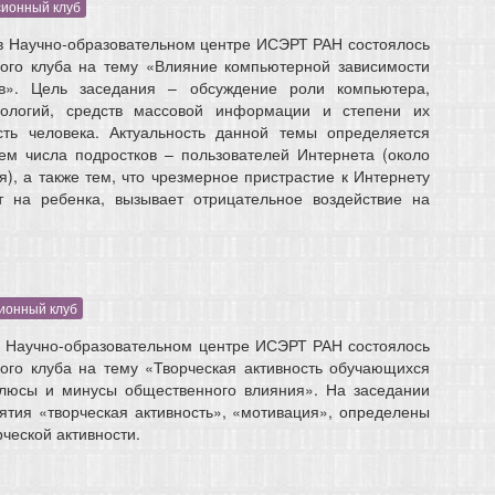
сионный клуб
в Научно-образовательном центре ИСЭРТ РАН состоялось
ного клуба на тему «Влияние компьютерной зависимости
ов». Цель заседания – обсуждение роли компьютера,
ологий, средств массовой информации и степени их
сть человека. Актуальность данной темы определяется
ем числа подростков – пользователей Интернета (около
), а также тем, что чрезмерное пристрастие к Интернету
 на ребенка, вызывает отрицательное воздействие на
ионный клуб
в Научно-образовательном центре ИСЭРТ РАН состоялось
ого клуба на тему «Творческая активность обучающихся
люсы и минусы общественного влияния». На заседании
тия «творческая активность», «мотивация», определены
ческой активности.